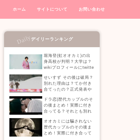
ホーム
サイトについて
お問い合わせ
デイリーランキング
堀海登(虹オオカミ)の出
身高校が判明？大学は？
wikiプロフィールにtwitte
rやインスタも！【虹とオ
せいすず その後は破局？
オカミには騙されない】
別れた理由は？てか付き
合てったの？正式発表や
今現在を調査！
ドラ恋|歴代カップルのそ
の後まとめ！実際に付き
合ってる？それとも別れ
た？今現在の活動は？
オオカミには騙されない
【恋愛ドラマな恋がした
歴代カップルのその後ま
い】
とめ！実際に付き合って
る？それとも別れた？今