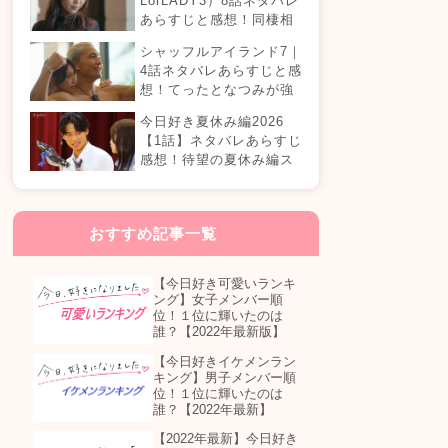
LorLADY3）8話ネタバレ
あらすじと感想！同棲相
手が変わる？オダミユに
シャッフルアイランド7｜
気持ちの変化は…？
4話ネタバレあらすじと感
想！てったとなつみが強
制帰国？まさかの急接近
今日好き夏休み編2026
カップル誕生！？
【1話】ネタバレあらすじ
感想！待望の夏休み編ス
タート！継続メンバーは
誰が参加する？
おすすめ記事一覧
【今日好き可愛いランキ
ング】女子メンバー順
位！１位に輝いたのは
誰？【2022年最新版】
【今日好きイケメンラン
キング】男子メンバー順
位！１位に輝いたのは
誰？【2022年最新】
【2022年最新】今日好き