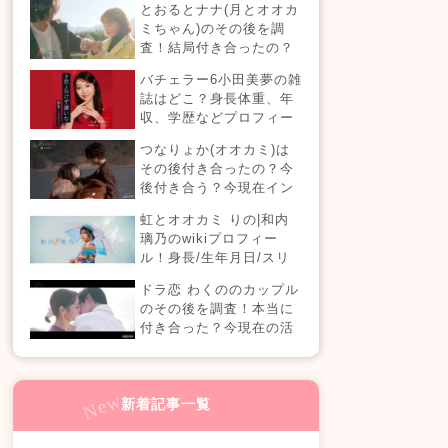
とおるとナナ(月とオオカ
現在の活動は？
ミちゃん)のその後を調
査！結局付き合ったの？
今現在の活動も！
バチェラー6小田美夢の雑
誌はどこ？身長体重、年
収、学歴などプロフィー
ルまとめ！
つなりょか(オオカミ)は
その後付き合ったの？今
後付き合う？今現在イン
スタライブでラブラブ？
虹とオオカミ りの|和内
璃乃のwikiプロフィー
ル！身長/生年月日/スリ
ーサイズも！
ドラ恋 わくののカップル
のその後を調査！本当に
付き合った？今現在の活
動も！【ドラ恋7】
新着記事一覧