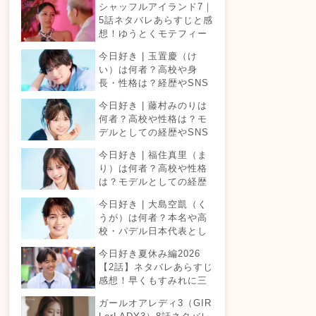
シャッフルアイランド7｜
5話ネタバレあらすじと感
想！ゆうとくモテフィー
バー！三角関係勃発でて
今日好き | 玉置慶（け
ったが暴走！？
い）は何者？高校や身
長・性格は？経歴やSNS
プロフィールまとめ！
今日好き | 藤村みのりは
何者？高校や性格は？モ
デルとしての経歴やSNS
プロフィールまとめ！
今日好き | 福住真里（ま
り）は何者？高校や性格
は？モデルとしての経歴
やSNSプロフィールまと
今日好き | 大島空凱（く
め！
うが）は何者？本名や高
校・パデル日本代表とし
ての経歴やSNSプロフィ
今日好き夏休み編2026
ールまとめ！
【2話】ネタバレあらすじ
感想！早くもすみれに三
角関係？安定したカップ
ガールオアレディ3（GIR
ルは生まれる？