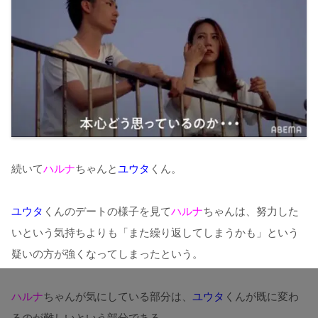
続いて
ハルナ
ちゃんと
ユウタ
くん。
ユウタ
くんのデートの様子を見て
ハルナ
ちゃんは、努力した
いという気持ちよりも「また繰り返してしまうかも」という
疑いの方が強くなってしまったという。
ハルナ
ちゃんが気にしている部分は、
ユウタ
くんが既に変わ
るのが難しいという部分である。