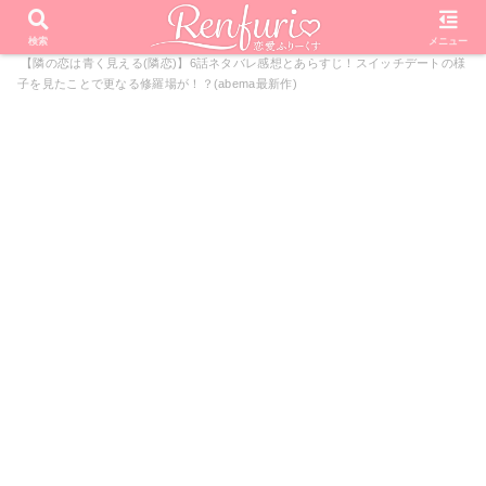
PR
ホーム
恋愛リアリティーショー
隣の恋は青く見える
検索
メニュー
【隣の恋は青く見える(隣恋)】6話ネタバレ感想とあらすじ！スイッチデートの様
子を見たことで更なる修羅場が！？(abema最新作)