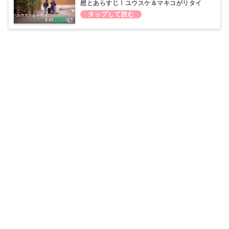
想とあらすじ！ユウスケ＆マキコがリタイ
ア！？その理由は？(abema最新作)