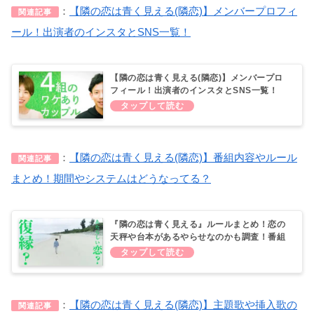
：
【隣の恋は青く見える(隣恋)】メンバープロフィ
関連記事
ール！出演者のインスタとSNS一覧！
【隣の恋は青く見える(隣恋)】メンバープロ
フィール！出演者のインスタとSNS一覧！
(abema最新作)
：
【隣の恋は青く見える(隣恋)】番組内容やルール
関連記事
まとめ！期間やシステムはどうなってる？
『隣の恋は青く見える』ルールまとめ！恋の
天秤や台本があるやらせなのかも調査！番組
開始前から早くも炎上！？(隣恋)
：
【隣の恋は青く見える(隣恋)】主題歌や挿入歌の
関連記事