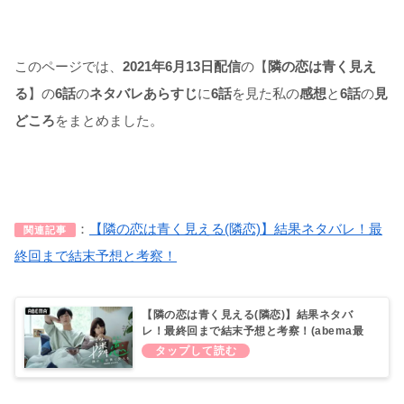
このページでは、
2021年6月13日配信
の【
隣の恋は青く見え
る
】の
6話
の
ネタバレあらすじ
に
6
話
を見た私の
感想
と
6話
の
見
どころ
をまとめました。
：
【隣の恋は青く見える(隣恋)】結果ネタバレ！最
関連記事
終回まで結末予想と考察！
【隣の恋は青く見える(隣恋)】結果ネタバ
レ！最終回まで結末予想と考察！(abema最
新作)