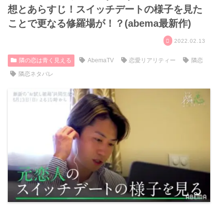
想とあらすじ！スイッチデートの様子を見た
ことで更なる修羅場が！？(abema最新作)
2022.02.13
隣の恋は青く見える
AbemaTV
恋愛リアリティー
隣恋
隣恋ネタバレ