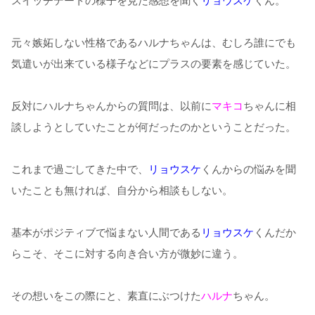
スイッチデートの様子を見た感想を聞く
リョウスケ
くん。
元々嫉妬しない性格であるハルナちゃんは、むしろ誰にでも
気遣いが出来ている様子などにプラスの要素を感じていた。
反対にハルナちゃんからの質問は、以前に
マキコ
ちゃんに相
談しようとしていたことが何だったのかということだった。
これまで過ごしてきた中で、
リョウスケ
くんからの悩みを聞
いたことも無ければ、自分から相談もしない。
基本がポジティブで悩まない人間である
リョウスケ
くんだか
らこそ、そこに対する向き合い方が微妙に違う。
その想いをこの際にと、素直にぶつけた
ハルナ
ちゃん。