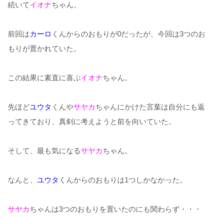
続いて
イオナ
ちゃん。
前回は
カーロ
くんからのおもりが0だったが、今回は3つのお
もりが置かれていた。
この結果に素直に喜ぶ
イオナ
ちゃん。
先ほど
ユウタ
くんや
サヤカ
ちゃんにかけた言葉は自分にも返
ってきており、真剣に考えようと前を向いていた。
そして、最も気になる
サヤカ
ちゃん。
なんと、
ユウタ
くんからのおもりは1つしかなかった。
サヤカ
ちゃんは3つのおもりを置いたのにも関わらず・・・