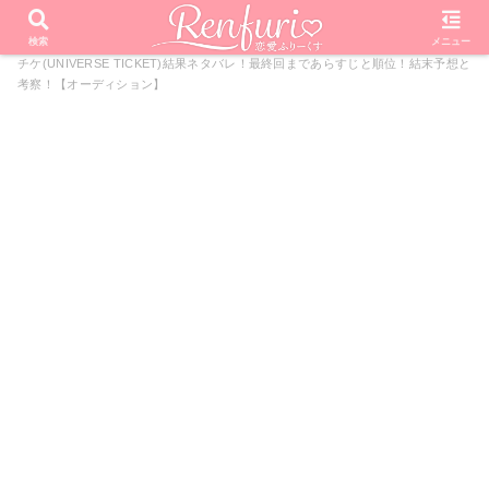
PR
ホーム
オーディション番組
UNIVERSE TICKET
ユニ
検索
メニュー
チケ(UNIVERSE TICKET)結果ネタバレ！最終回まであらすじと順位！結末予想と
考察！【オーディション】