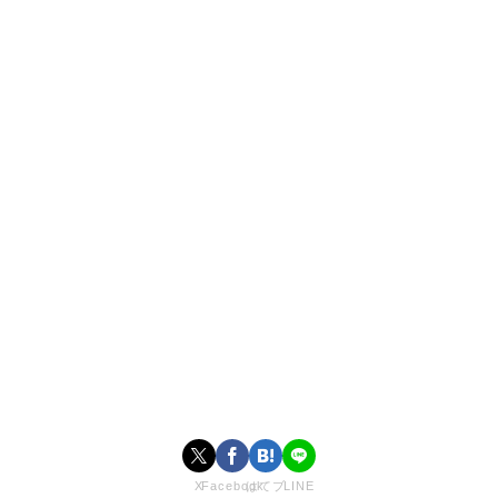
【ユニチケ】とは？
SEOULに集まった世界82人の少女たちのガー
ルズグループオーディション！
<ユニバースチケット>は、韓国のオーディション名
家&K-POP中心のSBSで初めて制作するガールズグル
ープオーディション。
アメリカ、ヨーロッパなど世界中の少女たちを対象に
した超大型プロジェクトとして、K-POPの未来を導
X
Facebook
はてブ
LINE