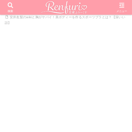
PR
ホーム
芸能・エンタメ
人生が変わる1分間の深イイ話
検索
メニュー
安井友梨のwikiと胸がヤバイ！美ボディーを作るスポーツブラとは？【深いい
話】