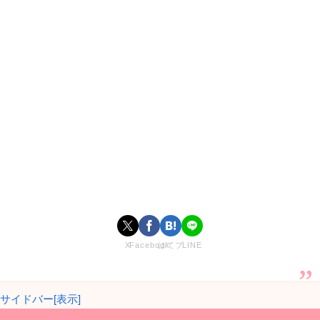
安井友梨さんのwikiプロフィール
まずは安井友梨さんのプロフィールを確認していきましょう
＾＾
X
Facebook
はてブ
LINE
サイドバー[表示]