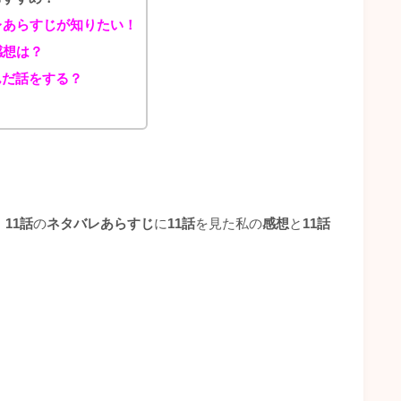
レあらすじが知りたい！
感想は？
んだ話をする？
』11話
の
ネタバレあらすじ
に
11話
を見た私の
感想
と
11話