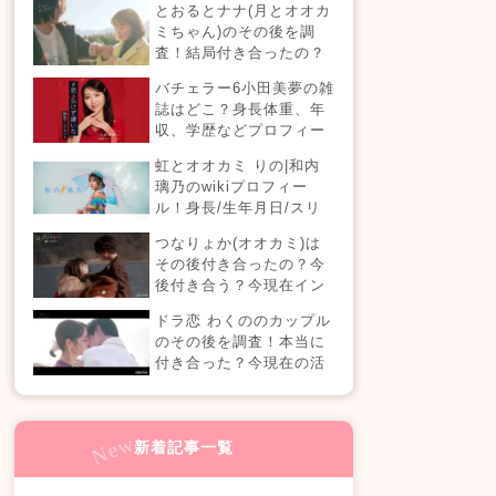
とおるとナナ(月とオオカ
現在の活動は？
ミちゃん)のその後を調
査！結局付き合ったの？
今現在の活動も！
バチェラー6小田美夢の雑
誌はどこ？身長体重、年
収、学歴などプロフィー
ルまとめ！
虹とオオカミ りの|和内
璃乃のwikiプロフィー
ル！身長/生年月日/スリ
ーサイズも！
つなりょか(オオカミ)は
その後付き合ったの？今
後付き合う？今現在イン
スタライブでラブラブ？
ドラ恋 わくののカップル
のその後を調査！本当に
付き合った？今現在の活
動も！【ドラ恋7】
新着記事一覧