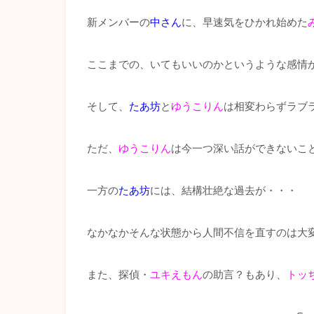
新メンバーの
中さん
に、早速気をひかれ始めた
ここまでの、いてもいいのかというような感情
そして、
たあ坊
と
ゆうこりん
は相変わらずラブ
ただ、
ゆうこりん
は今一つ深い話ができないこ
一方の
たあ坊
には、結構壮絶な過去が・・・
なかなかそんな状態から人間不信を直すのは大
また、探偵・
ユキえもん
の助言？もあり、
トッ