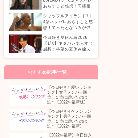
LorLADY3）8話ネタバレ
あらすじと感想！同棲相
手が変わる？オダミユに
シャッフルアイランド7｜
気持ちの変化は…？
4話ネタバレあらすじと感
想！てったとなつみが強
制帰国？まさかの急接近
今日好き夏休み編2026
カップル誕生！？
【1話】ネタバレあらすじ
感想！待望の夏休み編ス
タート！継続メンバーは
誰が参加する？
おすすめ記事一覧
【今日好き可愛いランキ
ング】女子メンバー順
位！１位に輝いたのは
誰？【2022年最新版】
【今日好きイケメンラン
キング】男子メンバー順
位！１位に輝いたのは
誰？【2022年最新】
【2022年最新】今日好き