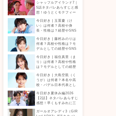
シャッフルアイランド7｜
5話ネタバレあらすじと感
想！ゆうとくモテフィー
バー！三角関係勃発でて
今日好き | 玉置慶（け
ったが暴走！？
い）は何者？高校や身
長・性格は？経歴やSNS
プロフィールまとめ！
今日好き | 藤村みのりは
何者？高校や性格は？モ
デルとしての経歴やSNS
プロフィールまとめ！
今日好き | 福住真里（ま
り）は何者？高校や性格
は？モデルとしての経歴
やSNSプロフィールまと
今日好き | 大島空凱（く
め！
うが）は何者？本名や高
校・パデル日本代表とし
ての経歴やSNSプロフィ
今日好き夏休み編2026
ールまとめ！
【2話】ネタバレあらすじ
感想！早くもすみれに三
角関係？安定したカップ
ガールオアレディ3（GIR
ルは生まれる？