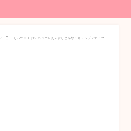
『あいの里|11話』ネタバレあらすじと感想！キャンプファイヤー