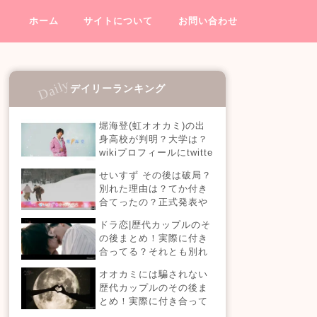
ホーム
サイトについて
お問い合わせ
デイリーランキング
堀海登(虹オオカミ)の出
身高校が判明？大学は？
wikiプロフィールにtwitte
rやインスタも！【虹とオ
せいすず その後は破局？
オカミには騙されない】
別れた理由は？てか付き
合てったの？正式発表や
今現在を調査！
ドラ恋|歴代カップルのそ
の後まとめ！実際に付き
合ってる？それとも別れ
た？今現在の活動は？
オオカミには騙されない
【恋愛ドラマな恋がした
歴代カップルのその後ま
い】
とめ！実際に付き合って
る？それとも別れた？今