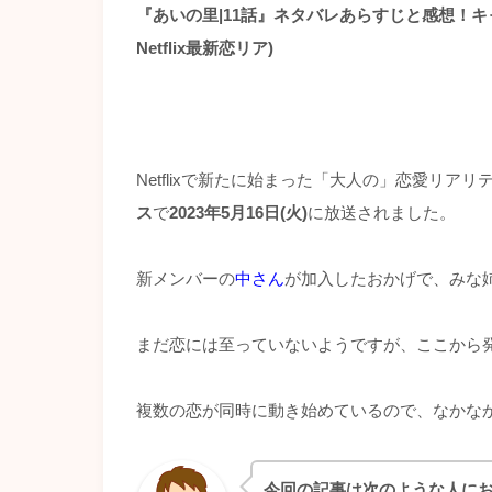
『あいの里|11話』ネタバレあらすじと感想！キ
Netflix最新恋リア)
Netflixで新たに始まった「大人の」恋愛リア
ス
で
2023年5月16日(火)
に放送されました。
新メンバーの
中さん
が加入したおかげで、みな
まだ恋には至っていないようですが、ここから
複数の恋が同時に動き始めているので、なかな
今回の記事は次のような人に