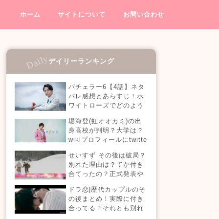
ホーム
サイトについて
お問い合わせ
デイリーランキング
バチェラー6【4話】ネタ
バレ感想とあらすじ！ホ
ワイトローズでどのよう
なデートをする？【エピ
堀海登(虹オオカミ)の出
ソード4】
身高校が判明？大学は？
wikiプロフィールにtwitte
rやインスタも！【虹とオ
せいすず その後は破局？
オカミには騙されない】
別れた理由は？てか付き
合てったの？正式発表や
今現在を調査！
ドラ恋|歴代カップルのそ
の後まとめ！実際に付き
合ってる？それとも別れ
た？今現在の活動は？