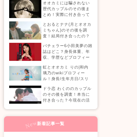
オオカミには騙されない
【恋愛ドラマな恋がした
歴代カップルのその後ま
い】
とめ！実際に付き合って
る？それとも別れた？今
とおるとナナ(月とオオカ
現在の活動は？
ミちゃん)のその後を調
査！結局付き合ったの？
今現在の活動も！
バチェラー6小田美夢の雑
誌はどこ？身長体重、年
収、学歴などプロフィー
ルまとめ！
虹とオオカミ りの|和内
璃乃のwikiプロフィー
ル！身長/生年月日/スリ
ーサイズも！
ドラ恋 わくののカップル
のその後を調査！本当に
付き合った？今現在の活
動も！【ドラ恋7】
新着記事一覧