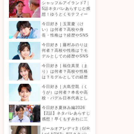
シャッフルアイランド7｜
5話ネタバレあらすじと感
想！ゆうとくモテフィー
バー！三角関係勃発でて
今日好き | 玉置慶（け
ったが暴走！？
い）は何者？高校や身
長・性格は？経歴やSNS
プロフィールまとめ！
今日好き | 藤村みのりは
何者？高校や性格は？モ
デルとしての経歴やSNS
プロフィールまとめ！
今日好き | 福住真里（ま
り）は何者？高校や性格
は？モデルとしての経歴
やSNSプロフィールまと
今日好き | 大島空凱（く
め！
うが）は何者？本名や高
校・パデル日本代表とし
ての経歴やSNSプロフィ
今日好き夏休み編2026
ールまとめ！
【2話】ネタバレあらすじ
感想！早くもすみれに三
角関係？安定したカップ
ガールオアレディ3（GIR
ルは生まれる？