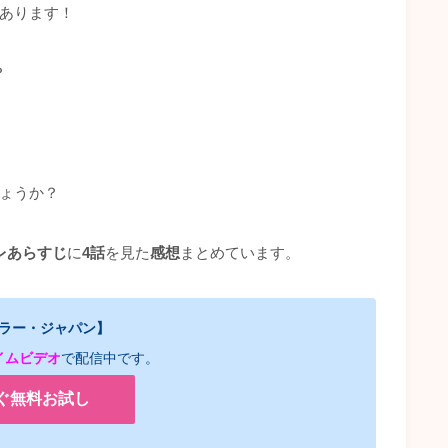
があります！
？
しょうか？
レあらすじ
に
4話
を見た
感想
まとめています。
ラー・ジャパン】
ライムビデオ
で配信中です。
ぐ無料お試し