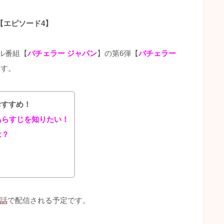
【エピソード4】
ル番組【
バチェラー ジャパン
】の第6弾【
バチェラー
ます。
おすすめ！
あらすじを知りたい！
は？
1話
で配信される予定です。