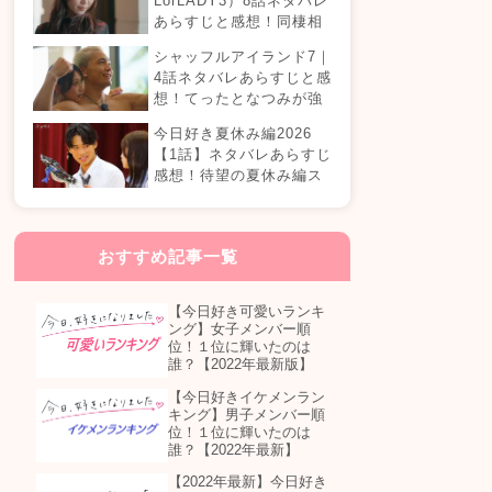
LorLADY3）8話ネタバレ
あらすじと感想！同棲相
手が変わる？オダミユに
シャッフルアイランド7｜
気持ちの変化は…？
4話ネタバレあらすじと感
想！てったとなつみが強
制帰国？まさかの急接近
今日好き夏休み編2026
カップル誕生！？
【1話】ネタバレあらすじ
感想！待望の夏休み編ス
タート！継続メンバーは
誰が参加する？
おすすめ記事一覧
【今日好き可愛いランキ
ング】女子メンバー順
位！１位に輝いたのは
誰？【2022年最新版】
【今日好きイケメンラン
キング】男子メンバー順
位！１位に輝いたのは
誰？【2022年最新】
【2022年最新】今日好き