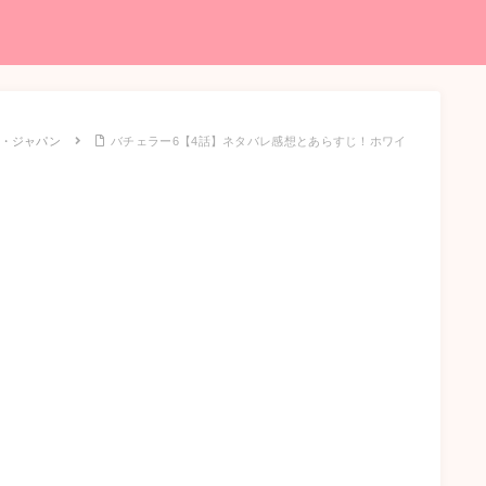
・ジャパン
バチェラー6【4話】ネタバレ感想とあらすじ！ホワイ