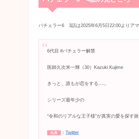
バチェラー6 3話は2025年6月5日22:00よ
6代目 #バチェラー解禁
医師久次米一輝（30）Kazuki Kujime
きっと、誰もが恋をする….。
シリーズ最年少の
“令和のリアルな王子様”が真実の愛を探す
：
Twitter
出典