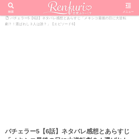
PR
ホーム
恋愛リアリティーショー
バチェラー・ジャパン
検索
メニュー
バチェラー5【6話】ネタバレ感想とあらすじ「メキシコ最後の日に大逆転
劇？！選ばれし３人は誰？」【エピソード6】
バチェラー5【6話】ネタバレ感想とあらすじ