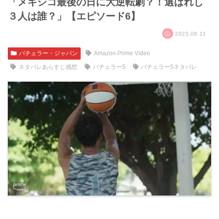
「メキシコ最後の日に大逆転劇？！選ばれし
３人は誰？」【エピソード6】
2023.08.11
バチェラー・ジャパン
Amazon Prime Video
ネタバレあらすじ感想
バチェラー5
バチェラー5ネタバレ