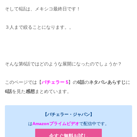
そして6話は、メキシコ最終日です！
３人まで絞ることになります。。
そんな第6話ではどのような展開になったのでしょうか？
このページでは【
バチェラー 5
】の
6話
の
ネタバレあらすじ
に
6
話
を見た
感想
まとめています。
【バチェラー・ジャパン】
は
Amazonプライムビデオ
で配信中です。
今すぐ無料お試し