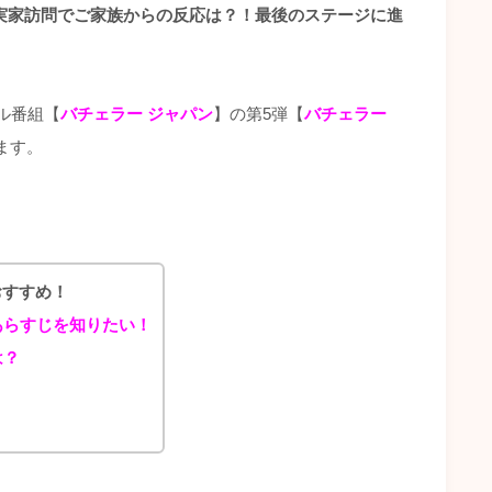
実家訪問でご家族からの反応は？！最後のステージに進
ル番組【
バチェラー ジャパン
】の第5弾【
バチェラー
れます。
おすすめ！
あらすじを知りたい！
は？