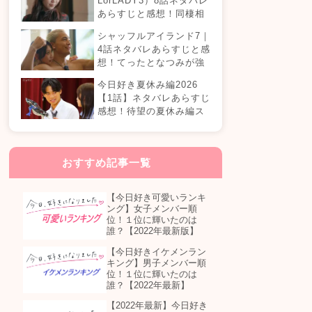
LorLADY3）8話ネタバレ
あらすじと感想！同棲相
手が変わる？オダミユに
シャッフルアイランド7｜
気持ちの変化は…？
4話ネタバレあらすじと感
想！てったとなつみが強
制帰国？まさかの急接近
今日好き夏休み編2026
カップル誕生！？
【1話】ネタバレあらすじ
感想！待望の夏休み編ス
タート！継続メンバーは
誰が参加する？
おすすめ記事一覧
【今日好き可愛いランキ
ング】女子メンバー順
位！１位に輝いたのは
誰？【2022年最新版】
【今日好きイケメンラン
キング】男子メンバー順
位！１位に輝いたのは
誰？【2022年最新】
【2022年最新】今日好き