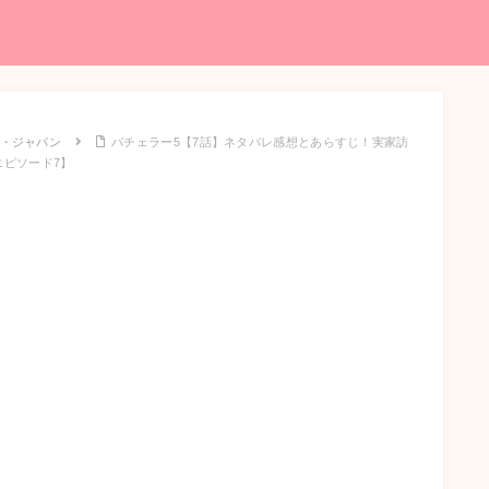
・ジャパン
バチェラー5【7話】ネタバレ感想とあらすじ！実家訪
ピソード7】