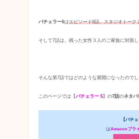
バチェラー5
は
エピソード8話、スタジオトーク
そして7話は、残った女性３人のご家族に対面
そんな第7話ではどのような展開になったので
このページでは【
バチェラー 5
】の
7話
の
ネタバ
【バチェ
は
Amazonプ