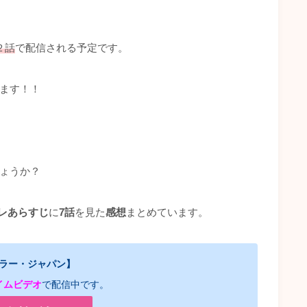
２話
で配信される予定です。
します！！
しょうか？
レあらすじ
に
7
話
を見た
感想
まとめています。
ラー・ジャパン】
ライムビデオ
で配信中です。