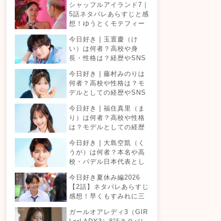
シャッフルアイランド7｜
5話ネタバレあらすじと感
想！ゆうとくモテフィー
バー！三角関係勃発でて
今日好き | 玉置慶（け
ったが暴走！？
い）は何者？高校や身
長・性格は？経歴やSNS
プロフィールまとめ！
今日好き | 藤村みのりは
何者？高校や性格は？モ
デルとしての経歴やSNS
プロフィールまとめ！
今日好き | 福住真里（ま
り）は何者？高校や性格
は？モデルとしての経歴
やSNSプロフィールまと
今日好き | 大島空凱（く
め！
うが）は何者？本名や高
校・パデル日本代表とし
ての経歴やSNSプロフィ
今日好き夏休み編2026
ールまとめ！
【2話】ネタバレあらすじ
感想！早くもすみれに三
角関係？安定したカップ
ガールオアレディ3（GIR
ルは生まれる？