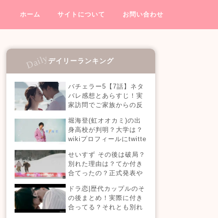
ホーム
サイトについて
お問い合わせ
デイリーランキング
バチェラー5【7話】ネタ
バレ感想とあらすじ！実
家訪問でご家族からの反
応は？！最後のステージ
堀海登(虹オオカミ)の出
に進むのは誰？【エピソ
身高校が判明？大学は？
ード7】
wikiプロフィールにtwitte
rやインスタも！【虹とオ
せいすず その後は破局？
オカミには騙されない】
別れた理由は？てか付き
合てったの？正式発表や
今現在を調査！
ドラ恋|歴代カップルのそ
の後まとめ！実際に付き
合ってる？それとも別れ
た？今現在の活動は？