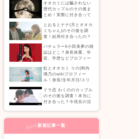
オオカミには騙されない
【恋愛ドラマな恋がした
歴代カップルのその後ま
い】
とめ！実際に付き合って
る？それとも別れた？今
とおるとナナ(月とオオカ
現在の活動は？
ミちゃん)のその後を調
査！結局付き合ったの？
今現在の活動も！
バチェラー6小田美夢の雑
誌はどこ？身長体重、年
収、学歴などプロフィー
ルまとめ！
虹とオオカミ りの|和内
璃乃のwikiプロフィー
ル！身長/生年月日/スリ
ーサイズも！
ドラ恋 わくののカップル
のその後を調査！本当に
付き合った？今現在の活
動も！【ドラ恋7】
新着記事一覧