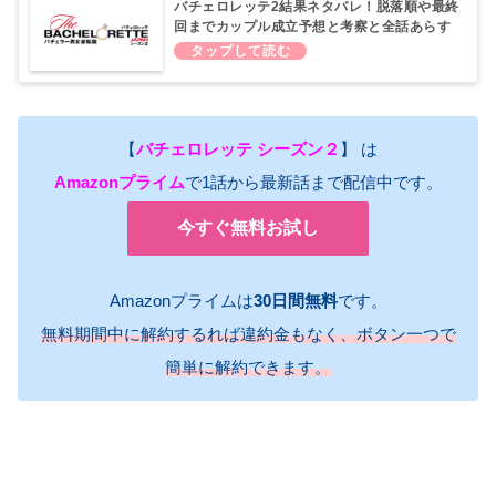
バチェロレッテ2結果ネタバレ！脱落順や最終
回までカップル成立予想と考察と全話あらす
じまとめ！
【
バチェロレッテ シーズン２
】 は
Amazonプライム
で1話から最新話まで配信中です。
今すぐ無料お試し
Amazonプライムは
30日間無料
です。
無料期間中に解約するれば違約金もなく、ボタン一つで
簡単に解約できます。