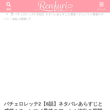
PR
ホーム
恋愛リアリティーショー
バチェロレッテ・ジャパン
検索
メニュー
バチェロレッテ2【6話】ネタバレあらすじと感想！チェンマイ最後のデ
ート！波乱の展開に⁈
バチェロレッテ2【6話】ネタバレあらすじと