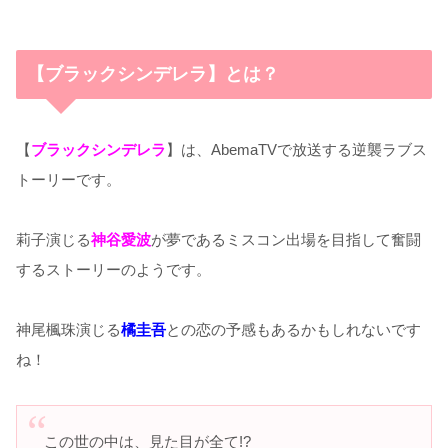
【ブラックシンデレラ】とは？
【
ブラックシンデレラ
】は、AbemaTVで放送する逆襲ラブス
トーリーです。
莉子演じる
神谷愛波
が夢であるミスコン出場を目指して奮闘
するストーリーのようです。
神尾楓珠演じる
橘圭吾
との恋の予感もあるかもしれないです
ね！
この世の中は、見た目が全て!?