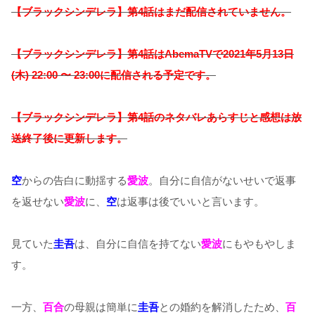
【ブラックシンデレラ】第4話はまだ配信されていません。
【ブラックシンデレラ】
第4話はAbemaTVで2021年5
月13日
(木) 22:00 〜 23:00に配信される予定です。
【ブラックシンデレラ】第4話のネタバレあらすじと感想は放
送終了後に更新します。
空
からの告白に動揺する
愛波
。自分に自信がないせいで返事
を返せない
愛波
に、
空
は返事は後でいいと言います。
見ていた
圭吾
は、自分に自信を持てない
愛波
にもやもやしま
す。
一方、
百合
の母親は簡単に
圭吾
との婚約を解消したため、
百