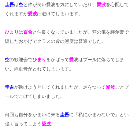
圭吾
は
空
と仲が良い愛波を気にしていたり、
愛波
を心配して
くれますが
愛波
は避けてしまいます。
ひまり
は
百合
と仲良くなっていましたが、頬の傷を絆創膏で
隠したおかげでクラスの皆の態度は普通でした。
空
の歓迎会で
ひまり
をかばって
愛
波はプールに落ちてしま
い、絆創膏がとれてしまいます。
圭吾
が助けようとしてくれましたが、足をつって
愛波
ごとプ
ールでこけてしまいました。
何回も自分をかまいに来る
圭吾
に「私にかまわないで」とい
強く言ってしまう
愛波
。