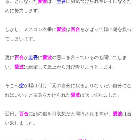
ることになった
愛波
は、
圭吾
に勇気づけられキレイになるた
めに努力します。
しかし、ミスコン本番に
愛波
は
百合
をかばって顔に傷を負っ
てしまいます。
更に
百合
が
圭吾
に
愛波
の悪口を言っているのも聞いてしま
い、
愛波
は絶望して屋上から飛び降りようとします。
そこへ
空
が駆け付け「元の自分に戻るよりなりたい自分にな
ればいい」と言葉をかけられた
愛波
は吹っ切れました。
翌日、
百合
に顔の傷を可哀想だと同情されますが、
愛波
は言
い返しました。