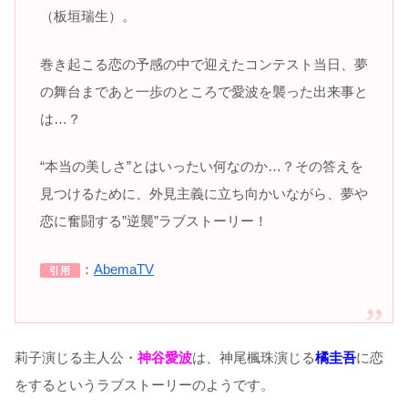
（板垣瑞生）。
巻き起こる恋の予感の中で迎えたコンテスト当日、夢
の舞台まであと一歩のところで愛波を襲った出来事と
は…？
“本当の美しさ”とはいったい何なのか…？その答えを
見つけるために、外見主義に立ち向かいながら、夢や
恋に奮闘する”逆襲”ラブストーリー！
：
AbemaTV
引用
莉子演じる主人公・
神谷愛波
は、神尾楓珠演じる
橘圭吾
に恋
をするというラブストーリーのようです。