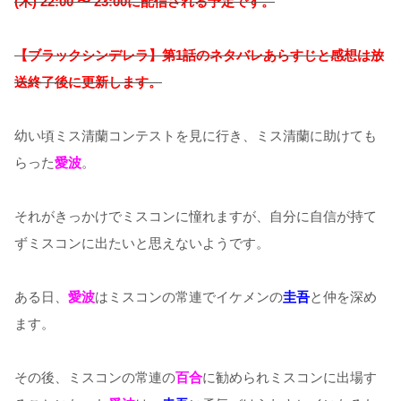
(木) 22:00 〜 23:00に配信される予定です。
【ブラックシンデレラ】第1話のネタバレあらすじと感想は放
送終了後に更新します。
幼い頃ミス清蘭コンテストを見に行き、ミス清蘭に助けても
らった
愛波
。
それがきっかけでミスコンに憧れますが、自分に自信が持て
ずミスコンに出たいと思えないようです。
ある日、
愛波
はミスコンの常連でイケメンの
圭吾
と仲を深め
ます。
その後、ミスコンの常連の
百合
に勧められミスコンに出場す