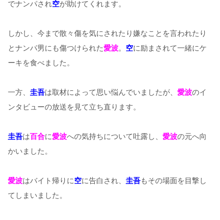
でナンパされ
空
が助けてくれます。
しかし、今まで散々傷を気にされたり嫌なことを言われたり
とナンパ男にも傷つけられた
愛波
。
空
に励まされて一緒にケ
ーキを食べました。
一方、
圭吾
は取材によって思い悩んでいましたが、
愛波
のイ
ンタビューの放送を見て立ち直ります。
圭吾
は
百合
に
愛波
への気持ちについて吐露し、
愛波
の元へ向
かいました。
愛波
はバイト帰りに
空
に告白され、
圭吾
もその場面を目撃し
てしまいました。