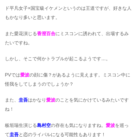
ド平凡女子×国宝級イケメンというのは王道ですが、好きな人
もかなり多いと思います。
また愛花演じる
香澄百合
にミスコンに誘われて、出場するみ
たいですね。
しかし、そこで何かトラブルが起こるようです…。
PVでは
愛波
の顔に傷？があるように見えます。ミスコン中に
怪我をしてしまうのでしょうか？
また、
圭吾
はかなり
愛波
のことを気にかけているみたいです
ね！
板垣瑞生演じる
島村空
の存在も気になりますね。
愛波
を巡っ
て
圭吾
と恋のライバルになる可能性もあります！