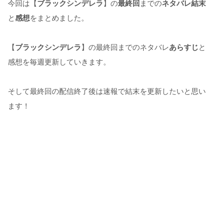
今回は【
ブラックシンデレラ
】
の
最終回
までの
ネタバレ結末
と
感想
をまとめました。
【
ブラックシンデレラ
】の
最終回
までの
ネタバレ
あらすじ
と
感想を
毎週更新
していきます。
そして最終回の配信終了後は速報で結末を更新したいと思い
ます！