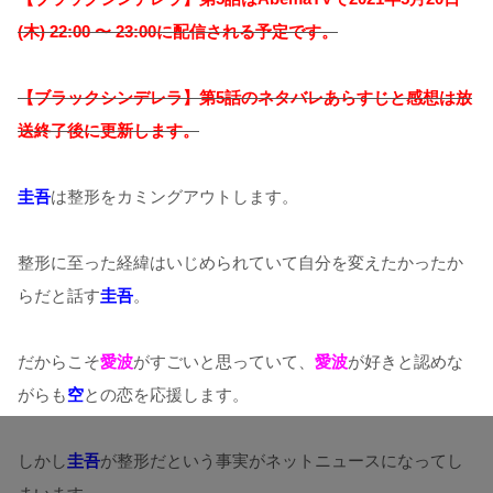
(木) 22:00 〜 23:00に配信される予定です。
【ブラックシンデレラ】第5話のネタバレあらすじと感想は放
送終了後に更新します。
圭吾
は整形をカミングアウトします。
整形に至った経緯はいじめられていて自分を変えたかったか
らだと話す
圭吾
。
だからこそ
愛波
がすごいと思っていて、
愛波
が好きと認めな
がらも
空
との恋を応援します。
しかし
圭吾
が整形だという事実がネットニュースになってし