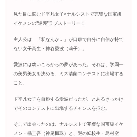
見た目に悩むド平凡女子×ナルシストで完璧な国宝級
イケメンの”逆襲”ラブストーリー！
主人公は、「私なんか…」が口癖で自分に自信が持て
ない女子高生・神谷愛波（莉子）。
愛波には幼いころからの夢があった。それは、学園一
の美男美女を決める、ミス清蘭コンテストに出場する
こと。
ド平凡女子を自称する愛波だったが、とあるきっかけ
でそのコンテストに出場するチャンスを掴む。
そこで出会ったのは、ナルシストで完璧な国宝級イケ
メン・橘圭吾（神尾楓珠）と、謎の転校生・島村空