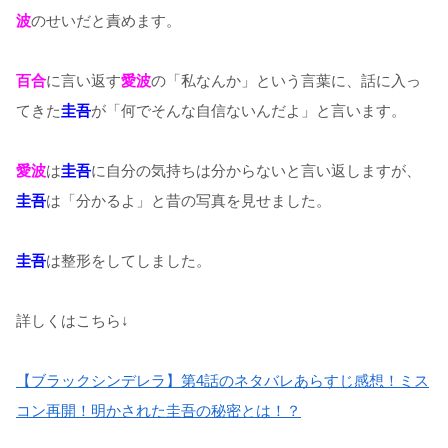
波
のせいだと責めます。
百合
に言い返す
愛波
の「私なんか」という言葉に、話に入っ
てきた
圭吾
が「何でそんな自信ないんだよ」と言います。
愛波
は
圭吾
に自分の気持ちは分からないと言い返しますが、
圭吾
は「分かるよ」と昔の写真を見せました。
圭吾
は整形をしてしました。
詳しくはこちら↓
【ブラックシンデレラ】第4話のネタバレあらすじ感想！ミス
コン再開！明かされた圭吾の秘密とは！？