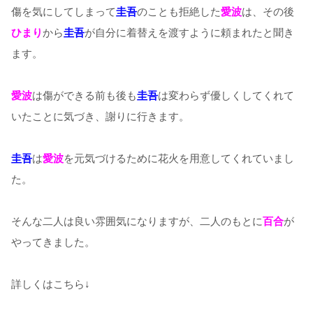
傷を気にしてしまって
圭吾
のことも拒絶した
愛波
は、その後
ひまり
から
圭吾
が自分に着替えを渡すように頼まれたと聞き
ます。
愛波
は傷ができる前も後も
圭吾
は変わらず優しくしてくれて
いたことに気づき、謝りに行きます。
圭吾
は
愛波
を元気づけるために花火を用意してくれていまし
た。
そんな二人は良い雰囲気になりますが、二人のもとに
百合
が
やってきました。
詳しくはこちら↓