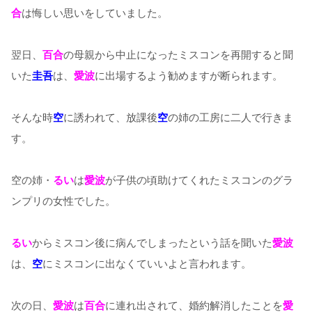
合
は悔しい思いをしていました。
翌日、
百合
の母親から中止になったミスコンを再開すると聞
いた
圭吾
は、
愛波
に出場するよう勧めますが断られます。
そんな時
空
に誘われて、放課後
空
の姉の工房に二人で行きま
す。
空の姉・
るい
は
愛波
が子供の頃助けてくれたミスコンのグラ
ンプリの女性でした。
るい
からミスコン後に病んでしまったという話を聞いた
愛波
は、
空
にミスコンに出なくていいよと言われます。
次の日、
愛波
は
百合
に連れ出されて、婚約解消したことを
愛