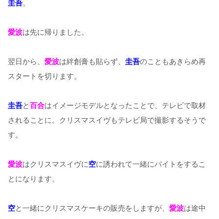
圭吾
。
愛波
は先に帰りました。
翌日から、
愛波
は絆創膏も貼らず、
圭吾
のこともあきらめ再
スタートを切ります。
圭吾
と
百合
はイメージモデルとなったことで、テレビで取材
されることに。クリスマスイヴもテレビ局で撮影するそうで
す。
愛波
はクリスマスイヴに
空
に誘われて一緒にバイトをするこ
とになります。
空
と一緒にクリスマスケーキの販売をしますが、
愛波
は途中