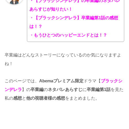
・【ブラックシンデレラ】の卒業編のネタバレ
あらすじが知りたい！
・【ブラックシンデレラ】卒業編第1話の感想
は！？
・もうひとつのハッピーエンドとは！？
卒業編はどんなストーリーになっているのか気になりますよ
ね！
このページでは、
Abemaプレミアム限定
ドラマ【
ブラックシ
ンデレラ
】の
卒業編
の
ネタバレあらすじ
に
卒業編第1話
を見た
私の
感想
と
他の視聴者様の感想
をまとめました。