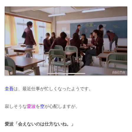
圭吾
は、最近仕事が忙しくなったようです。
寂しそうな
愛波
を
空
が心配しますが、
愛波「会えないのは仕方ないね。」