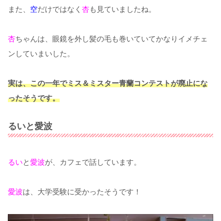
また、
空
だけではなく
杏
も見ていましたね。
杏
ちゃんは、眼鏡を外し髪の毛も巻いていてかなりイメチェ
ンしていまいした。
実は、この一年でミス＆ミスター青蘭コンテストが廃止にな
ったそうです。
るいと愛波
るい
と
愛波
が、カフェで話しています。
愛波
は、大学受験に受かったそうです！