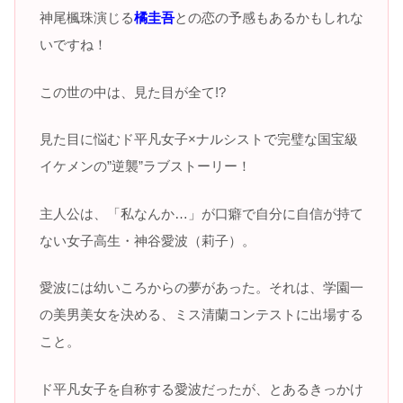
神尾楓珠演じる
橘圭吾
との恋の予感もあるかもしれな
いですね！
この世の中は、見た目が全て!?
見た目に悩むド平凡女子×ナルシストで完璧な国宝級
イケメンの”逆襲”ラブストーリー！
主人公は、「私なんか…」が口癖で自分に自信が持て
ない女子高生・神谷愛波（莉子）。
愛波には幼いころからの夢があった。それは、学園一
の美男美女を決める、ミス清蘭コンテストに出場する
こと。
ド平凡女子を自称する愛波だったが、とあるきっかけ