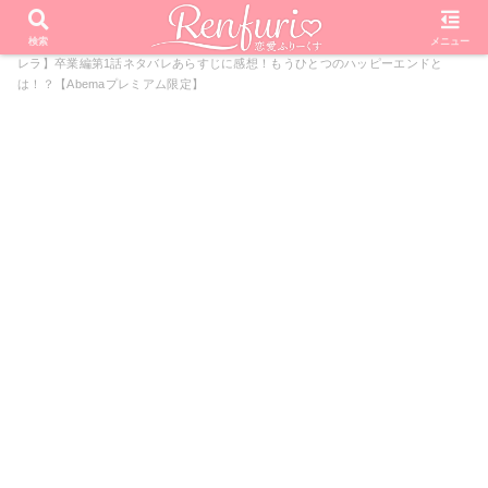
PR
ホーム
ドラマ
ブラックシンデレラ
【ブラックシンデ
検索
メニュー
レラ】卒業編第1話ネタバレあらすじに感想！もうひとつのハッピーエンドと
は！？【Abemaプレミアム限定】