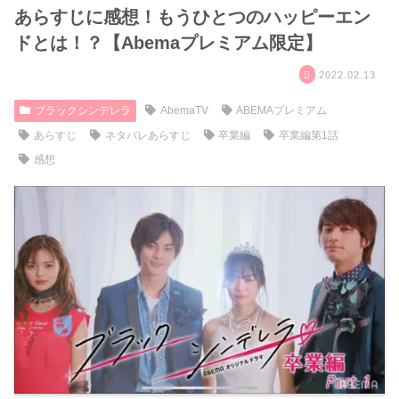
あらすじに感想！もうひとつのハッピーエン
ドとは！？【Abemaプレミアム限定】
2022.02.13
ブラックシンデレラ
AbemaTV
ABEMAプレミアム
あらすじ
ネタバレあらすじ
卒業編
卒業編第1話
感想