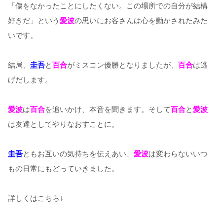
「傷をなかったことにしたくない。この場所での自分が結構
好きだ」という
愛波
の思いにお客さんは心を動かされたみた
いです。
結局、
圭吾
と
百合
がミスコン優勝となりましたが、
百合
は逃
げだします。
愛波
は
百合
を追いかけ、本音を聞きます。そして
百合
と
愛波
は友達としてやりなおすことに。
圭吾
ともお互いの気持ちを伝えあい、
愛波
は変わらないいつ
もの日常にもどっていきました。
詳しくはこちら↓