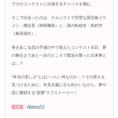
でそのコンテストに出場するチャンスを掴む。
そこで出会ったのは、ナルシストで完璧な国宝級イケ
メン・橘圭吾（神尾楓珠）と、謎の転校生・島村空
（板垣瑞生）。
巻き起こる恋の予感の中で迎えたコンテスト当日、夢
の舞台まであと一歩のところで愛波を襲った出来事と
は…？
“本当の美しさ”とはいったい何なのか…？その答えを
見つけるために、外見主義に立ち向かいながら、夢や
恋に奮闘する”逆襲”ラブストーリー！
：
AbemaTV
引用