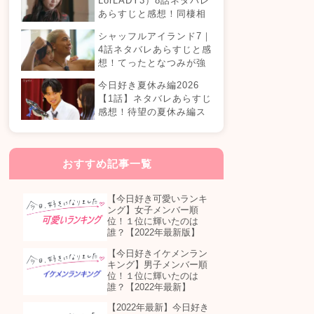
LorLADY3）8話ネタバレ
あらすじと感想！同棲相
手が変わる？オダミユに
シャッフルアイランド7｜
気持ちの変化は…？
4話ネタバレあらすじと感
想！てったとなつみが強
制帰国？まさかの急接近
今日好き夏休み編2026
カップル誕生！？
【1話】ネタバレあらすじ
感想！待望の夏休み編ス
タート！継続メンバーは
誰が参加する？
おすすめ記事一覧
【今日好き可愛いランキ
ング】女子メンバー順
位！１位に輝いたのは
誰？【2022年最新版】
【今日好きイケメンラン
キング】男子メンバー順
位！１位に輝いたのは
誰？【2022年最新】
【2022年最新】今日好き