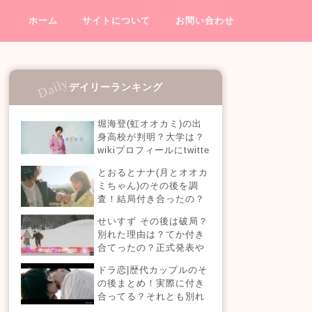
ホーム
サイトについて
お問い合わせ
デイリーランキング
堀海登(虹オオカミ)の出
身高校が判明？大学は？
wikiプロフィールにtwitte
rやインスタも！【虹とオ
とおるとナナ(月とオオカ
オカミには騙されない】
ミちゃん)のその後を調
査！結局付き合ったの？
今現在の活動も！
せいすず その後は破局？
別れた理由は？てか付き
合てったの？正式発表や
今現在を調査！
ドラ恋|歴代カップルのそ
の後まとめ！実際に付き
合ってる？それとも別れ
た？今現在の活動は？