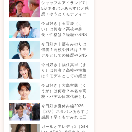
シャッフルアイランド7｜
5話ネタバレあらすじと感
想！ゆうとくモテフィー
バー！三角関係勃発でて
今日好き | 玉置慶（け
ったが暴走！？
い）は何者？高校や身
長・性格は？経歴やSNS
プロフィールまとめ！
今日好き | 藤村みのりは
何者？高校や性格は？モ
デルとしての経歴やSNS
プロフィールまとめ！
今日好き | 福住真里（ま
り）は何者？高校や性格
は？モデルとしての経歴
やSNSプロフィールまと
今日好き | 大島空凱（く
め！
うが）は何者？本名や高
校・パデル日本代表とし
ての経歴やSNSプロフィ
今日好き夏休み編2026
ールまとめ！
【2話】ネタバレあらすじ
感想！早くもすみれに三
角関係？安定したカップ
ガールオアレディ3（GIR
ルは生まれる？