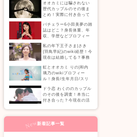
オオカミには騙されない
【恋愛ドラマな恋がした
歴代カップルのその後ま
い】
とめ！実際に付き合って
る？それとも別れた？今
バチェラー6小田美夢の雑
現在の活動は？
誌はどこ？身長体重、年
収、学歴などプロフィー
ルまとめ！
私の年下王子さま|さき
(羽鳥早紀)のwiki経歴！今
現在は結婚してる？事務
所はどこ？(100人の王子
虹とオオカミ りの|和内
編)
璃乃のwikiプロフィー
ル！身長/生年月日/スリ
ーサイズも！
ドラ恋 わくののカップル
のその後を調査！本当に
付き合った？今現在の活
動も！【ドラ恋7】
新着記事一覧