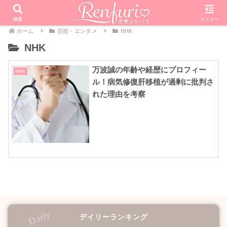
検索
メニュー
ホーム
芸能・エンタメ
NHK
NHK
万波誠の年齢や経歴にプロフィー
NHK
ル！病気修復肝移植が過剰に批判さ
れた理由を考察
デイリーランキング