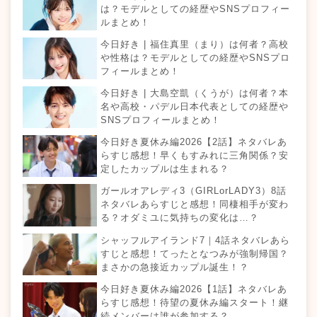
は？モデルとしての経歴やSNSプロフィー
ルまとめ！
今日好き | 福住真里（まり）は何者？高校
や性格は？モデルとしての経歴やSNSプロ
フィールまとめ！
今日好き | 大島空凱（くうが）は何者？本
名や高校・パデル日本代表としての経歴や
SNSプロフィールまとめ！
今日好き夏休み編2026【2話】ネタバレあ
らすじ感想！早くもすみれに三角関係？安
定したカップルは生まれる？
ガールオアレディ3（GIRLorLADY3）8話
ネタバレあらすじと感想！同棲相手が変わ
る？オダミユに気持ちの変化は…？
シャッフルアイランド7｜4話ネタバレあら
すじと感想！てったとなつみが強制帰国？
まさかの急接近カップル誕生！？
今日好き夏休み編2026【1話】ネタバレあ
らすじ感想！待望の夏休み編スタート！継
続メンバーは誰が参加する？