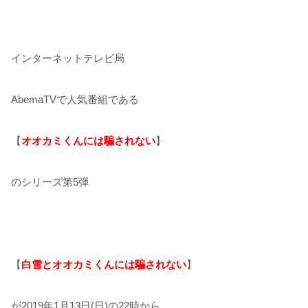
インターネットテレビ局
AbemaTVで人気番組である
【
オオカミくんには騙されない
】
のシリーズ第5弾
【
白雪とオオカミくんには騙されない
】
が2019年1月13日(日)の22時から