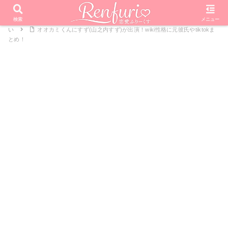
PR
ホーム
恋愛リアリティーショー
オオカミくんには騙されな
検索
メニュー
い
オオカミくんにすず(山之内すず)が出演！wiki性格に元彼氏やtiktokま
とめ！