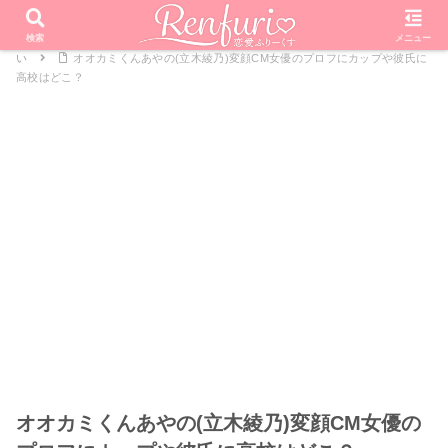
PR
ホーム
恋愛リアリティーショー
オオカミくんには騙されな
検索
メニュー
い
オオカミくんあやの(立木綾乃)変顔CM女優のプロフにカップや彼氏に
高校はどこ？
オオカミくんあやの(立木綾乃)変顔CM女優の