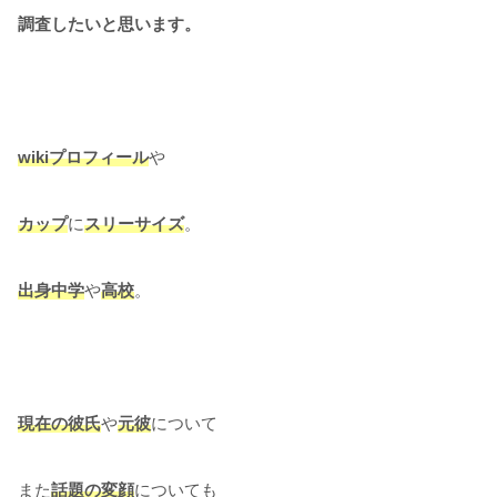
調査したいと思います。
wikiプロフィール
や
カップ
に
スリーサイズ
。
出身中学
や
高校
。
現在の彼氏
や
元彼
について
また
話題の変顔
についても