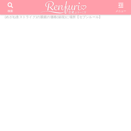
PR
ホーム
芸能・エンタメ
セブンルール
川谷萌のお店
検索
メニュー
(めがね舎ストライク)の眼鏡の価格(値段)に場所【セブンルール】