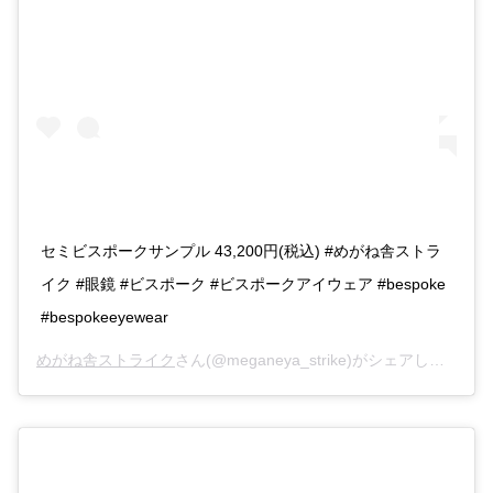
セミビスポークサンプル 43,200円(税込) #めがね舎ストラ
イク #眼鏡 #ビスポーク #ビスポークアイウェア #bespoke
#bespokeeyewear
めがね舎ストライク
さん(@meganeya_strike)がシェアした投稿 –