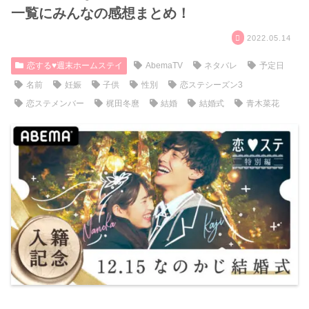
一覧にみんなの感想まとめ！
2022.05.14
恋する♥週末ホームステイ
AbemaTV
ネタバレ
予定日
名前
妊娠
子供
性別
恋ステシーズン3
恋ステメンバー
梶田冬麿
結婚
結婚式
青木菜花