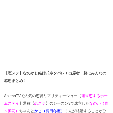
【恋ステ】なのかじ結婚式ネタバレ！出席者一覧にみんなの
感想まとめ！
AbemaTVで人気の恋愛リアリティーショー【
週末恋するホー
ムステイ
】通称【
恋ステ
】のシーズン3で成立した
なのか（青
木菜花）
ちゃんと
かじ（梶田冬麿）
くんが結婚することが分