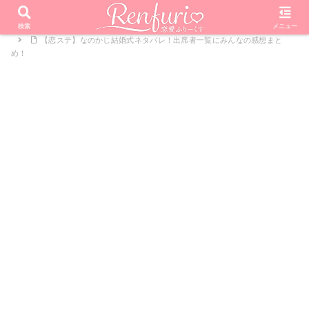
PR
ホーム
恋愛リアリティーショー
恋する♥週末ホームステイ
検索
メニュー
【恋ステ】なのかじ結婚式ネタバレ！出席者一覧にみんなの感想まと
め！