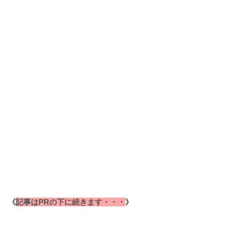
《
記事はPRの下に続きます・・・
》