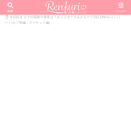
PR
ホーム
恋愛リアリティーショー
今日好きになりました
検索
メニュー
今日好き ルナの高校や身長は？ダンスボーカルグループZILLON≠のメンバ
ー！(セブ島編・プーケット編)