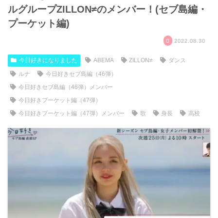
ルグループZILLON≠のメンバー！(セブ島編・
プーケット編)
2022.08.30
今日好きになりました
ABEMA
ZILLON≠
ダンス
ルナ
今日好きセブ島編（46弾）
今日好きセブ島編（46弾）メンバー
今日好きプーケット編（47弾）
今日好きプーケット編（47弾）メンバー
歌
身長
高校