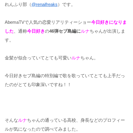
れんふり部（
@renaifreaks
）です。
AbemaTVで人気の恋愛リアリティーショー
今日好きになりま
した
、通称
今日好き
の
46弾セブ島編に
ルナ
ちゃんが出演しま
す。
金髪が似合っていてとても可愛い
ルナ
ちゃん。
今日好きセブ島編の特別編で歌を歌っていてとても上手だっ
たのがとても印象深いですね！！
そんな
ルナ
ちゃんの通っている高校、身長などのプロフィー
ルが気になったので調べてみました。