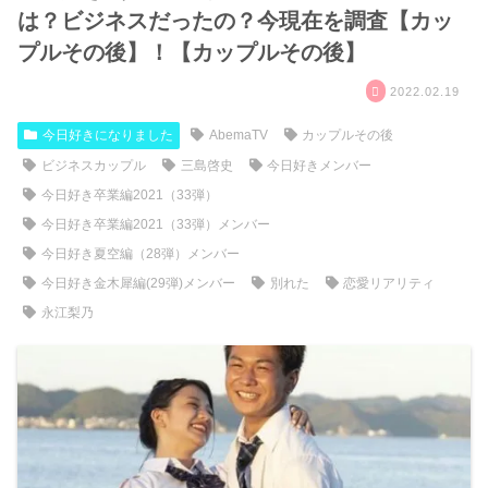
は？ビジネスだったの？今現在を調査【カッ
プルその後】！【カップルその後】
2022.02.19
今日好きになりました
AbemaTV
カップルその後
ビジネスカップル
三島啓史
今日好きメンバー
今日好き卒業編2021（33弾）
今日好き卒業編2021（33弾）メンバー
今日好き夏空編（28弾）メンバー
今日好き金木犀編(29弾)メンバー
別れた
恋愛リアリティ
永江梨乃