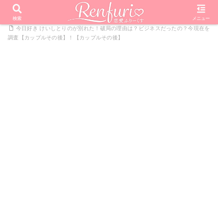
PR
ホーム
恋愛リアリティーショー
今日好きになりました
検索
メニュー
今日好き けいしとりのが別れた！破局の理由は？ビジネスだったの？今現在を
調査【カップルその後】！【カップルその後】