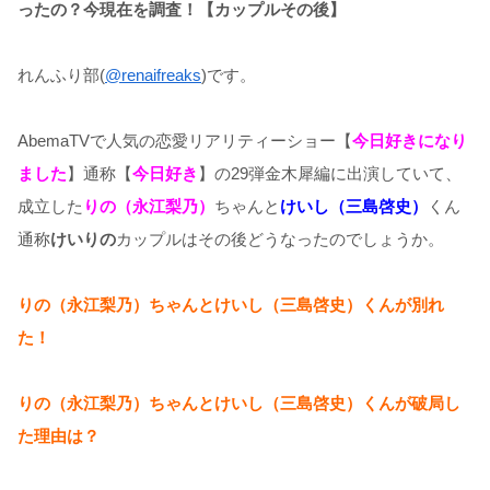
ったの？今現在を調査！【カップルその後】
れんふり部(
@renaifreaks
)です。
AbemaTVで人気の恋愛リアリティーショー【
今日好きになり
ました
】通称【
今日好き
】の29弾金木犀編に出演していて、
成立した
りの（永江梨乃）
ちゃんと
けいし（三島啓史）
くん
通称
けいりの
カップルはその後どうなったのでしょうか。
りの（永江梨乃）ちゃんとけいし（三島啓史）くんが別れ
た！
りの（永江梨乃）ちゃんとけいし（三島啓史）くんが破局し
た理由は？