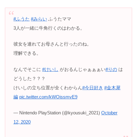
#ふうた
#みらい
ふうたママ
3人が一緒に牛角行くのはわかる。
彼女を連れてお母さんと行ったのね。
理解できる。
なんでそこに
#けいし
がおるんじゃぁぁぁい
#りの
は
どうした？？？
けいしの立ち位置が全くわからん
#今日好き
#金木犀
編
pic.twitter.com/kWOissmvE9
— Nintendo PlayStation (@kyousuki_2021)
October
12, 2020