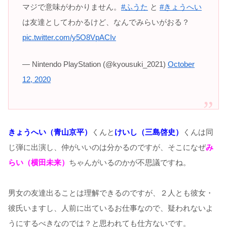
マジで意味がわかりません。
#ふうた
と
#きょうへい
は友達としてわかるけど、なんでみらいがおる？
pic.twitter.com/y5O8VpACIv
— Nintendo PlayStation (@kyousuki_2021)
October
12, 2020
きょうへい（青山京平）
くんと
けいし（三島啓史）
くんは同
じ弾に出演し、仲がいいのは分かるのですが、そこになぜ
み
らい（横田未来）
ちゃんがいるのかが不思議ですね。
男女の友達出ることは理解できるのですが、２人とも彼女・
彼氏いますし、人前に出ているお仕事なので、疑われないよ
うにするべきなのでは？と思われても仕方ないです。