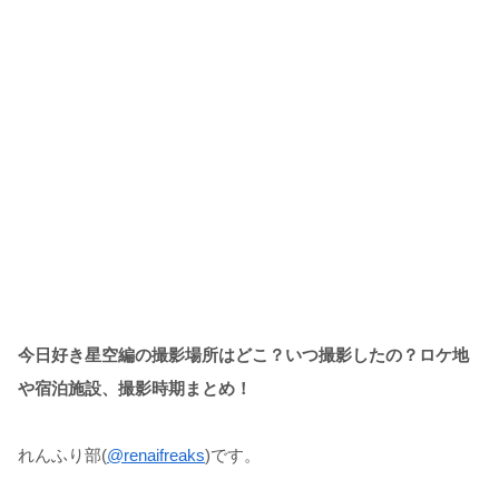
今日好き星空編の撮影場所はどこ？いつ撮影したの？ロケ地
や宿泊施設、撮影時期まとめ！
れんふり部(
@renaifreaks
)です。