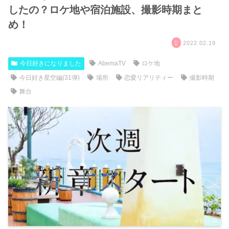
したの？ロケ地や宿泊施設、撮影時期まと
め！
2022.02.19
今日好きになりました
AbemaTV
ロケ地
今日好き星空編(31弾)
場所
恋愛リアリティー
撮影時期
舞台