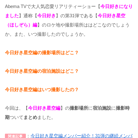
Abema TVで大人気恋愛リアリティーショー【
今日好きになり
ました
】通称【
今日好き
】の第31弾である【
今日好き星空
（ほしぞら）編
】のロケ地や撮影場所ははどこなのでしょう
か。また、いつ撮影したのでしょうか。
今日好き星空編の撮影場所はどこ？
今日好き星空
編の宿泊施設はどこ？
今日好き星空編はいつ撮影したの？
今回は、【
今日好き星空編
】の
撮影場所
に
宿泊施設
に
撮影時
期
ついて
まとめ
ました。
：
今日好き星空編メンバー紹介！31弾の継続メンバ
関連記事