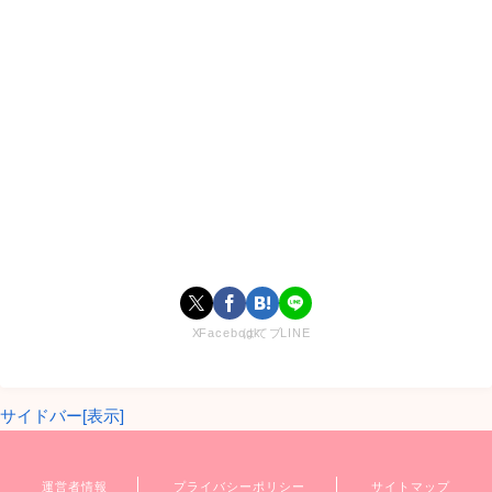
【
今日好き
】の第31弾である【
今日好き星空編
】の撮影場所
やロケ地、宿泊施設はどこなのでしょうか。
以前だと今日好き〇〇〇編ということで、どこが舞台なのか
わかりましたが、最近はタイトルからわからなくなりました
ね。
今日好き星空編のロケ地、撮影場所はどこ？
【
今日好き星空編
】のロケ地や撮影場所はどこなのでしょう
X
Facebook
はてブ
LINE
か。
サイドバー[表示]
【
今日好き星空編
】は、沖縄本島で撮影しています。
運営者情報
プライバシーポリシー
サイトマップ