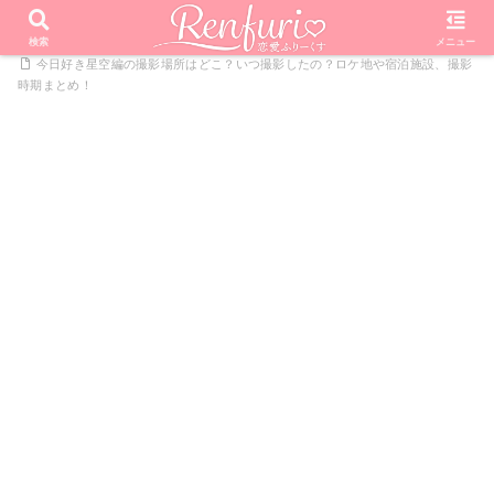
PR
ホーム
恋愛リアリティーショー
今日好きになりました
検索
メニュー
今日好き星空編の撮影場所はどこ？いつ撮影したの？ロケ地や宿泊施設、撮影
時期まとめ！