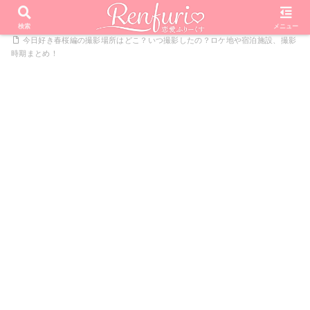
PR
ホーム
恋愛リアリティーショー
今日好きになりました
検索
メニュー
今日好き春桜編の撮影場所はどこ？いつ撮影したの？ロケ地や宿泊施設、撮影
時期まとめ！