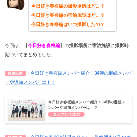
今日好き春桜編の撮影場所はどこ？
今日好き春桜編
の宿泊施設はどこ？
今日好き春桜編はいつ撮影したの？
今回は、【
今日好き春桜編
】の
撮影場所
に
宿泊施設
に
撮影時
期
ついて
まとめ
ました。
：
今日好き春桜編メンバー紹介！34弾の継続メンバ
関連記事
ーや追加メンバーは！？
今日好き春桜編メンバー紹介！34弾の継続メ
ンバーや追加メンバーは！？