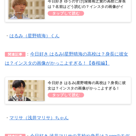
今日好き ゆうのすけ|深堀裕之賛の高校に身長
は？名前はどう読むの？インスタの画像がイ
ケメンすぎる！【春桜編】
・
はるみ（星野晴海）くん
：
今日好き はるみ|星野晴海の高校は？身長に彼女
関連記事
は？インスタの画像がかっこよすぎる！【春桜編】
今日好き はるみ|星野晴海の高校は？身長に彼
女は？インスタの画像がかっこよすぎる！
【春桜編】
・
マリサ（浅井マリサ）ちゃん
：
今日好き 浅井マリサの高校や身長は？eggのモデ