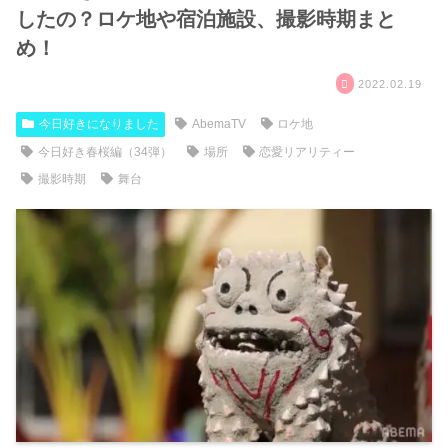
したの？ロケ地や宿泊施設、撮影時期まと
め！
2022.02.19
今日好きになりました
AbemaTV
ロケ地
今日好き春桜編（34弾）
場所
恋愛リアリティー
撮影時期
舞台