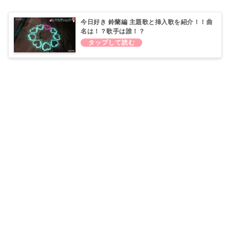
今日好き 鈴蘭編 主題歌と挿入歌を紹介！！曲
名は！？歌手は誰！？