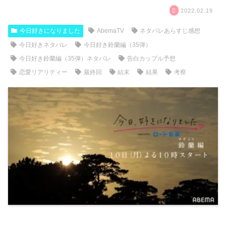
2022.02.19
今日好きになりました
AbemaTV
ネタバレあらすじ感想
今日好きネタバレ
今日好き鈴蘭編（35弾）
今日好き鈴蘭編（35弾）ネタバレ
告白カップル予想
恋愛リアリティー
最終回
結末
結果
考察