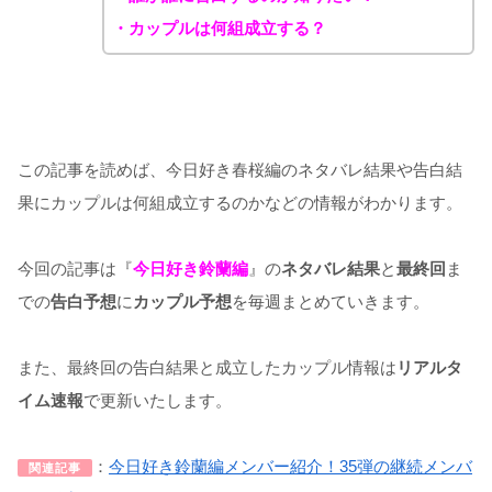
・カップルは何組成立する？
この記事を読めば、今日好き春桜編のネタバレ結果や告白結
果にカップルは何組成立するのかなどの情報がわかります。
今回の記事は『
今日好き鈴蘭編
』の
ネタバレ結果
と
最終回
ま
での
告白予想
に
カップル予想
を毎週まとめていきます。
また、最終回の告白結果と成立したカップル情報は
リアルタ
イム速報
で更新いたします。
：
今日好き鈴蘭編メンバー紹介！35弾の継続メンバ
関連記事