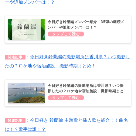
ーや追加メンバーは！？
今日好き鈴蘭編メンバー紹介！35弾の継続メ
ンバーや追加メンバーは！？
：
今日好き鈴蘭編の撮影場所は香川県？いつ撮影し
関連記事
たの？ロケ地や宿泊施設、撮影時期まとめ！
今日好き鈴蘭編の撮影場所は香川県？いつ撮
影したの？ロケ地や宿泊施設、撮影時期まと
め！
：
今日好き 鈴蘭編 主題歌と挿入歌を紹介！！曲名
関連記事
は！？歌手は誰！？