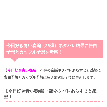
今日好き青い春編（26弾）ネタバレ結果に告白
予想とカップル予想を考察！
【
今日好き青い春編
】26弾の
全話ネタバレあらすじ
と
感想
に
告白予想
と
カップル予想
は毎週放送終了後に更新します。
【今日好き青い春編】1話ネタバレあらすじと感
想！