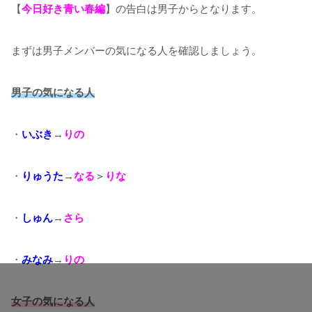
【
今日好き青い春編
】の告白は男子からとなります。
まずは男子メンバーの気になる人を確認しましょう。
男子の気になる人
・
いぶき
→
りの
・
りゅうた
→
なる
＞
りな
・
しゅん
→
さら
・
みなみ
→
りの
女子の気になる人