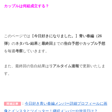
カップルは何組成立する？
このページでは【
今日好きになりました。
】
青い春編（26
弾）
の
ネタバレ結果
と
最終回
までの
告白予想
や
カップル予想
を毎週
考察
していきます。
また、最終回の告白結果は
リアルタイム速報
で更新いたしま
す。
：
今日好き青い春編メンバー詳細プロフィールに画
関連記事
像とインスタとツイッター！継続メンバーや放送日は？