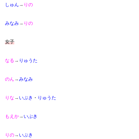
しゅん
→
りの
みなみ
→
りの
女子
なる
→
りゅうた
のん
→
みなみ
りな
→
いぶき
・
りゅうた
もえか
→
いぶき
りの
→
いぶき