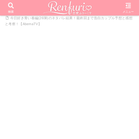
PR
ホーム
恋愛リアリティーショー
今日好きになりました
検索
メニュー
今日好き青い春編(26弾)のネタバレ結果！最終回まで告白カップル予想と感想
と考察！【AbemaTV】