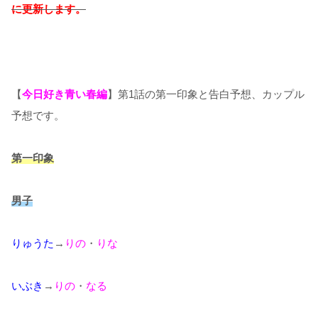
に更新します。
【
今日好き青い春編
】第1話の第一印象と告白予想、カップル
予想です。
第一印象
男子
りゅうた
→
りの
・
りな
いぶき
→
りの
・
なる