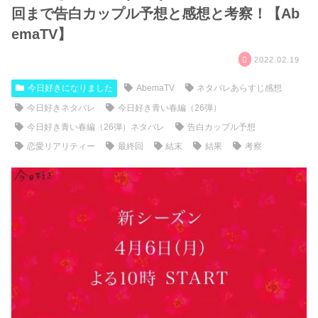
回まで告白カップル予想と感想と考察！【Ab
emaTV】
2022.02.19
今日好きになりました
AbemaTV
ネタバレあらすじ感想
今日好きネタバレ
今日好き青い春編（26弾）
今日好き青い春編（26弾）ネタバレ
告白カップル予想
恋愛リアリティー
最終回
結末
結果
考察