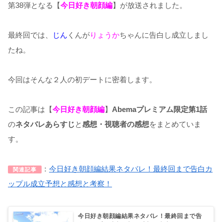
第38弾となる【
今日好き朝顔編
】が放送されました。
最終回では、
じん
くんが
りょうか
ちゃんに告白し成立しまし
たね。
今回はそんな２人の初デートに密着します。
この記事は【
今日好き
朝顔編
】
Abemaプレミアム限定第1話
の
ネタバレあらすじ
と
感想・視聴者の感想
をまとめていま
す。
：
今日好き朝顔編結果ネタバレ！最終回まで告白カ
関連記事
ップル成立予想と感想と考察！
今日好き朝顔編結果ネタバレ！最終回まで告