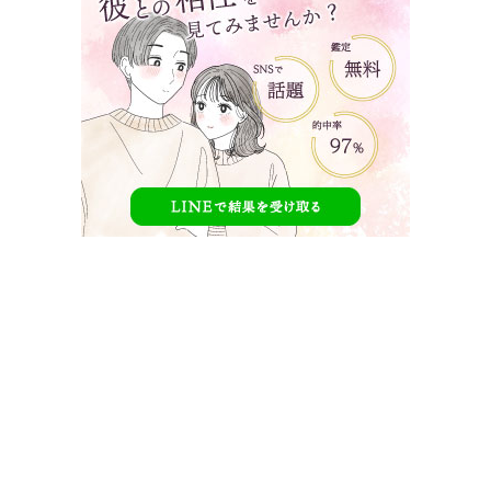
【今日好き朝顔編プレミアム限定】第1話じん＆
りょうか初デート ネタバレあらすじ！