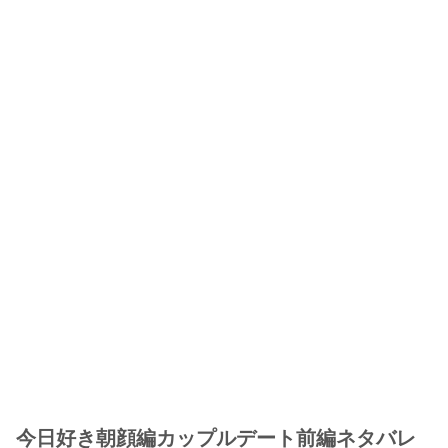
今日好き朝顔編カップルデート前編ネタバレ