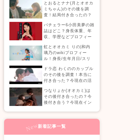
とおるとナナ(月とオオカ
現在の活動は？
ミちゃん)のその後を調
査！結局付き合ったの？
今現在の活動も！
バチェラー6小田美夢の雑
誌はどこ？身長体重、年
収、学歴などプロフィー
ルまとめ！
虹とオオカミ りの|和内
璃乃のwikiプロフィー
ル！身長/生年月日/スリ
ーサイズも！
ドラ恋 わくののカップル
のその後を調査！本当に
付き合った？今現在の活
動も！【ドラ恋7】
つなりょか(オオカミ)は
その後付き合ったの？今
後付き合う？今現在イン
スタライブでラブラブ？
新着記事一覧