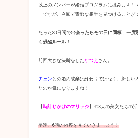
以上のメンバーが婚活プログラムに挑みます！
ーですが、今回で素敵な相手を見つけることが
たった30日間で
出会ったらその日に同棲、一度
く残酷ルール！
前回大きな決断をした
なつえ
さん。
チェン
との婚約破棄は終わりではなく、新しい
たのか気になりますね！
【
時計じかけのマリッジ
】の3人の美女たちの
早速、6話の内容を見ていきましょう！