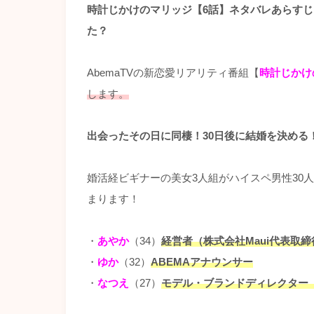
時計じかけのマリッジ【6話】ネタバレあらす
た？
AbemaTVの新恋愛リアリティ番組【
時計じかけ
します。
出会ったその日に同棲！30日後に結婚を決める
婚活経ビギナーの美女3人組がハイスペ男性30
まります！
・
あやか
（34）
経営者（株式会社Maui代表取締
・
ゆか
（32）
ABEMAアナウンサー
・
なつえ
（27）
モデル・ブランドディレクター（ア