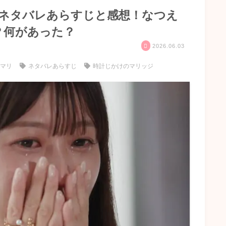
】ネタバレあらすじと感想！なつえ
？何があった？
2026.06.03
けマリ
ネタバレあらすじ
時計じかけのマリッジ