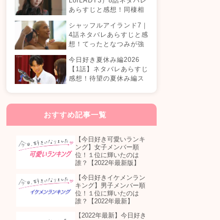
LorLADY3）8話ネタバレ
あらすじと感想！同棲相
手が変わる？オダミユに
シャッフルアイランド7｜
気持ちの変化は…？
4話ネタバレあらすじと感
想！てったとなつみが強
制帰国？まさかの急接近
今日好き夏休み編2026
カップル誕生！？
【1話】ネタバレあらすじ
感想！待望の夏休み編ス
タート！継続メンバーは
誰が参加する？
おすすめ記事一覧
【今日好き可愛いランキ
ング】女子メンバー順
位！１位に輝いたのは
誰？【2022年最新版】
【今日好きイケメンラン
キング】男子メンバー順
位！１位に輝いたのは
誰？【2022年最新】
【2022年最新】今日好き