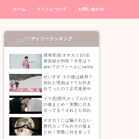
ホーム
サイトについて
お問い合わせ
デイリーランキング
堀海登(虹オオカミ)の出
身高校が判明？大学は？
wikiプロフィールにtwitte
rやインスタも！【虹とオ
せいすず その後は破局？
オカミには騙されない】
別れた理由は？てか付き
合てったの？正式発表や
今現在を調査！
ドラ恋|歴代カップルのそ
の後まとめ！実際に付き
合ってる？それとも別れ
た？今現在の活動は？
オオカミには騙されない
【恋愛ドラマな恋がした
歴代カップルのその後ま
い】
とめ！実際に付き合って
る？それとも別れた？今