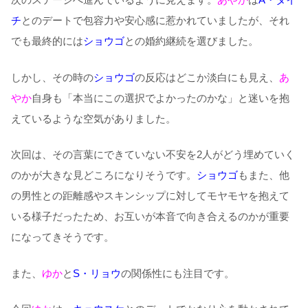
チ
とのデートで包容力や安心感に惹かれていましたが、それ
でも最終的には
ショウゴ
との婚約継続を選びました。
しかし、その時の
ショウゴ
の反応はどこか淡白にも見え、
あ
やか
自身も「本当にこの選択でよかったのかな」と迷いを抱
えているような空気がありました。
次回は、その言葉にできていない不安を2人がどう埋めていく
のかが大きな見どころになりそうです。
ショウゴ
もまた、他
の男性との距離感やスキンシップに対してモヤモヤを抱えて
いる様子だったため、お互いが本音で向き合えるのかが重要
になってきそうです。
また、
ゆか
と
S・リョウ
の関係性にも注目です。