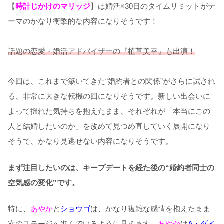
【
時計じかけのマリッジ
】は婚活×30日のタイムリミットがテ
ーマのかなり衝撃的な内容になりそうです！
話題の恋愛・婚活アドバイザーの『植草美幸』も出演！
今回は、これまで築いてきた“婚約者との関係”がさらに試され
る、非常に大きな転機の回になりそうです。新しい出会いに
よって揺れた気持ちを抱えたまま、それぞれが「本当にこの
人と結婚したいのか」を改めて見つめ直していく展開になり
そうで、かなり見逃せない内容になりそうです。
まず注目したいのは、キープデートを経た後の“婚約者同士の
空気感の変化”です。
特に、
あやか
と
ショウゴ
は、かなり複雑な感情を抱えたまま
次のステージへ進んでいるように見えます。
あやか
は
A・ダイ