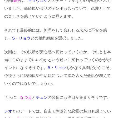
今回
ゆか
は、
キョウスケ
とのデートでかなり心を動かされて
いました。価値観や会話のテンポも合っていて、恋愛として
の楽しさを感じていたように見えます。
それでも最終的には、無理をして合わせる未来に不安を感
じ、
S・リョウ
との婚約継続を選択しました。
次回は、その決断が安心感へ変わっていくのか、それとも本
当にこのままでいいのかという迷いに変わっていくのかがポ
イントになりそうです。
S・リョウ
もかなり真剣だからこそ、
今後さらに結婚観や生活観について踏み込んだ会話が増えて
いくのではないでしょうか。
さらに、
なつえ
と
チェン
の関係にも注目が集まりそうです。
レオ
とのデートでは、自由で刺激的な恋愛の魅力も感じてい