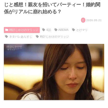
じと感想！親友を招いてパーティー！婚約関
係がリアルに崩れ始める？
2026.05.21
時計じかけのマリッジ
4話
ABEMA
とけマリ
ネタバレあらすじ
時計じかけのマリッジ