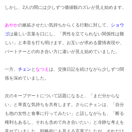
しかし、2人の間には少しずつ価値観のズレが見え始めます。
あやか
の嫉妬させたい気持ちからくる行動に対して、
ショウ
ゴ
は厳しい言葉を口にし、「男性を立てられない関係性は難
しい」と本音を打ち明けます。お互いが求める愛情表現や、
パートナーとの向き合い方に違いが見え始めていました。
一方、
チェン
と
なつえ
は、交換日記を続けながら少しずつ関
係を深めていました。
次のキープデートについて話題になると、「まだ分からな
い」と率直な気持ちを共有します。さらにチェンは、「自分
も他の女性と食事に行ってみたい」と話しながらも、「断る
権利もあるし、それも含めて向き合いたい」と冷静な考えを
見せていました。戦略的にも見える言葉でしたが、それだけ