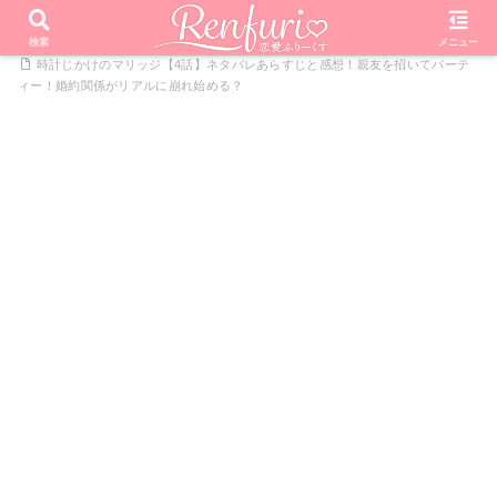
PR
ホーム
恋愛リアリティーショー
時計じかけのマリッジ
検索
メニュー
時計じかけのマリッジ【4話】ネタバレあらすじと感想！親友を招いてパーテ
ィー！婚約関係がリアルに崩れ始める？