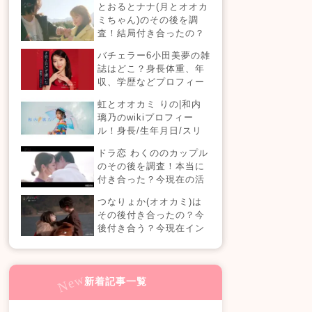
とおるとナナ(月とオオカ
現在の活動は？
ミちゃん)のその後を調
査！結局付き合ったの？
今現在の活動も！
バチェラー6小田美夢の雑
誌はどこ？身長体重、年
収、学歴などプロフィー
ルまとめ！
虹とオオカミ りの|和内
璃乃のwikiプロフィー
ル！身長/生年月日/スリ
ーサイズも！
ドラ恋 わくののカップル
のその後を調査！本当に
付き合った？今現在の活
動も！【ドラ恋7】
つなりょか(オオカミ)は
その後付き合ったの？今
後付き合う？今現在イン
スタライブでラブラブ？
新着記事一覧