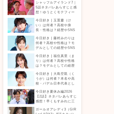
シャッフルアイランド7｜
5話ネタバレあらすじと感
想！ゆうとくモテフィー
バー！三角関係勃発でて
今日好き | 玉置慶（け
ったが暴走！？
い）は何者？高校や身
長・性格は？経歴やSNS
プロフィールまとめ！
今日好き | 藤村みのりは
何者？高校や性格は？モ
デルとしての経歴やSNS
プロフィールまとめ！
今日好き | 福住真里（ま
り）は何者？高校や性格
は？モデルとしての経歴
やSNSプロフィールまと
今日好き | 大島空凱（く
め！
うが）は何者？本名や高
校・パデル日本代表とし
ての経歴やSNSプロフィ
今日好き夏休み編2026
ールまとめ！
【2話】ネタバレあらすじ
感想！早くもすみれに三
角関係？安定したカップ
ガールオアレディ3（GIR
ルは生まれる？