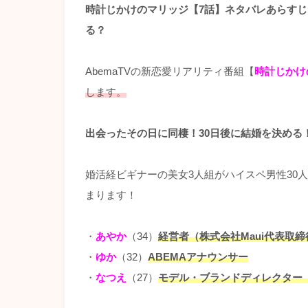
時計じかけのマリッジ【7話】ネタバレあらすじ
る？
AbemaTVの新恋愛リアリティ番組【
時計じかけ
します。
出会ったその日に同棲！30日後に結婚を決める
婚活経ビギナーの美女3人組がハイスペ男性30
まります！
・
あやか
（34）
経営者（株式会社Maui代表取締
・
ゆか
（32）
ABEMAアナウンサー
・
なつえ
（27）
モデル・ブランドディレクター（ア