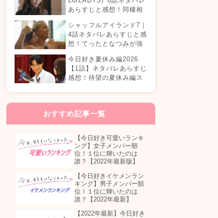
LorLADY3）8話ネタバレ
あらすじと感想！同棲相
手が変わる？オダミユに
シャッフルアイランド7｜
気持ちの変化は…？
4話ネタバレあらすじと感
想！てったとなつみが強
制帰国？まさかの急接近
今日好き夏休み編2026
カップル誕生！？
【1話】ネタバレあらすじ
感想！待望の夏休み編ス
タート！継続メンバーは
誰が参加する？
おすすめ記事一覧
【今日好き可愛いランキ
ング】女子メンバー順
位！１位に輝いたのは
誰？【2022年最新版】
【今日好きイケメンラン
キング】男子メンバー順
位！１位に輝いたのは
誰？【2022年最新】
【2022年最新】今日好き