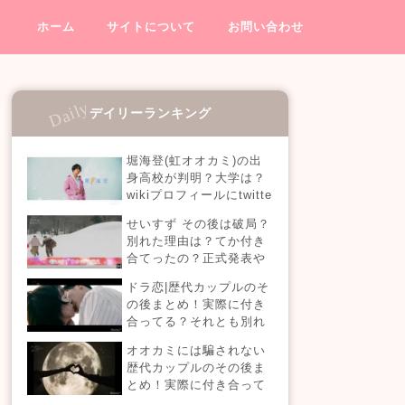
ホーム
サイトについて
お問い合わせ
デイリーランキング
堀海登(虹オオカミ)の出
身高校が判明？大学は？
wikiプロフィールにtwitte
rやインスタも！【虹とオ
せいすず その後は破局？
オカミには騙されない】
別れた理由は？てか付き
合てったの？正式発表や
今現在を調査！
ドラ恋|歴代カップルのそ
の後まとめ！実際に付き
合ってる？それとも別れ
た？今現在の活動は？
オオカミには騙されない
【恋愛ドラマな恋がした
歴代カップルのその後ま
い】
とめ！実際に付き合って
る？それとも別れた？今