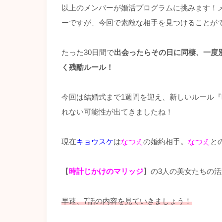
以上のメンバーが婚活プログラムに挑みます！
ーですが、今回で素敵な相手を見つけることが
たった30日間で
出会ったらその日に同棲、一度
く残酷ルール！
今回は結婚式まで1週間を迎え、新しいルール
れない可能性が出てきましたね！
現在
キョウスケ
は
なつえ
の婚約相手。
なつえ
と
【
時計じかけのマリッジ
】の3人の美女たちの
早速、7話の内容を見ていきましょう！