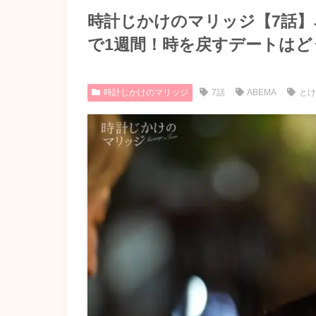
時計じかけのマリッジ【7話
で1週間！時を戻すデートはど
時計じかけのマリッジ
7話
ABEMA
と