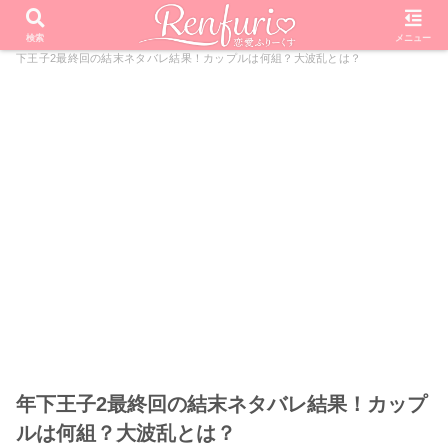
PR
ホーム
恋愛リアリティーショー
私の年下王子さま
年
検索
メニュー
下王子2最終回の結末ネタバレ結果！カップルは何組？大波乱とは？
年下王子2最終回の結末ネタバレ結果！カップ
ルは何組？大波乱とは？