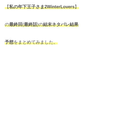
【
私の年下王子さま2WinterLovers
】
の
最終回
(
最終話
)の
結末ネタバレ結果
予想
をまとめてみました。