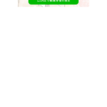
私の年下王子様シーズン2WinterLovers
【
私の年下王子さま
】は男女10人
オトナ女子と年下王子の恋愛模様を
見ることが出来る恋愛リアリティー