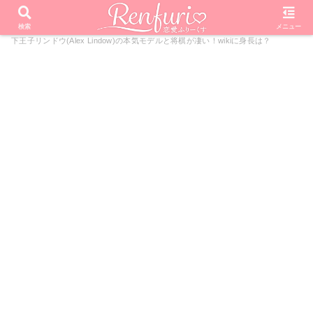
PR
ホーム
恋愛リアリティーショー
私の年下王子さま
年
検索
メニュー
下王子リンドウ(Alex Lindow)の本気モデルと将棋が凄い！wikiに身長は？