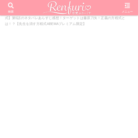
PR
ホーム
ドラマ
先生を消す方程式
【頼田朝日の方程
検索
メニュー
式】第5話のネタバレあらすじ感想！ターゲットは藤原刀矢！正義の方程式と
は！？【先生を消す方程式ABEMAプレミアム限定】