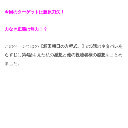
今回のターゲットは藤原刀矢！
力なき正義は無力！？
このページではの
【頼田朝日の方程式。】
の
5話
の
ネタバレあ
らすじ
に
第4話
を見た私の
感想
と
他の視聴者様の感想
をまとめ
ました。