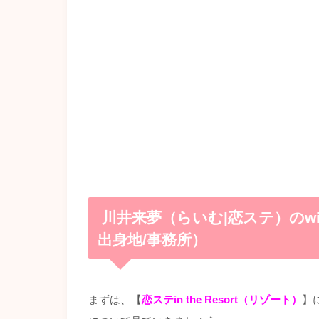
川井来夢（らいむ|恋ステ）のwik
出身地/事務所）
まずは、【
恋ステin the Resort（リゾート）
】