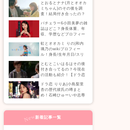
とおるとナナ(月とオオカ
現在の活動は？
ミちゃん)のその後を調
査！結局付き合ったの？
今現在の活動も！
バチェラー6小田美夢の雑
誌はどこ？身長体重、年
収、学歴などプロフィー
ルまとめ！
虹とオオカミ りの|和内
璃乃のwikiプロフィー
ル！身長/生年月日/スリ
ーサイズも！
とむとこいはるはその後
付き合ってるの？今現在
の活動も紹介！【ドラ恋
4】
ドラ恋 りりあ|小島梨里
杏の歴代彼氏の噂まと
め！石崎ひゅーいや志尊
淳に山田裕貴と熱愛？実
は結婚もしている？週刊
誌の真相は？『恋愛ドラ
マな恋がしたい in NEW
新着記事一覧
YORK』