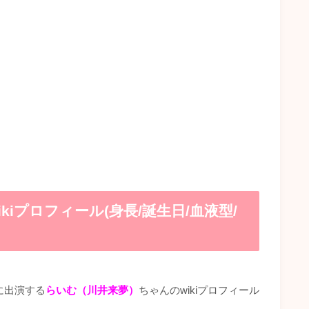
iプロフィール(身長/誕生日/血液型/
に出演する
らいむ（川井来夢）
ちゃんのwikiプロフィール