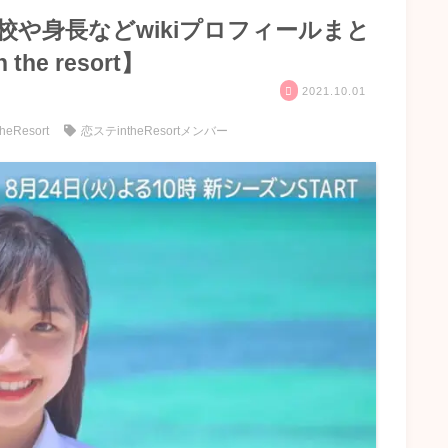
校や身長などwikiプロフィールまと
e resort】
2021.10.01
eResort
恋ステintheResortメンバー