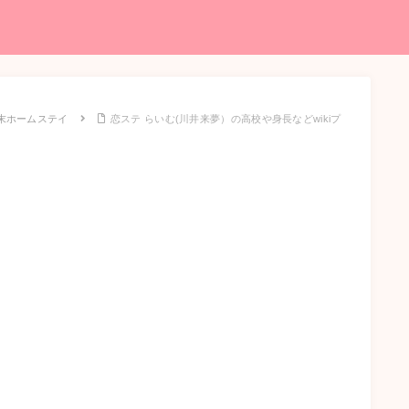
末ホームステイ
恋ステ らいむ(川井来夢）の高校や身長などwikiプ