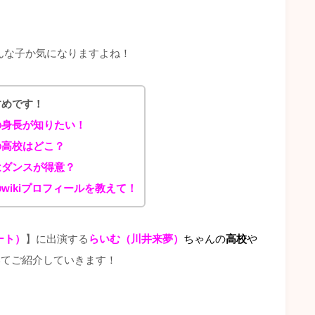
んな子か気になりますよね！
すめです！
の身長が知りたい！
の高校はどこ？
はダンスが得意？
wikiプロフィールを教えて！
ゾート）
】に出演する
らいむ（川井来夢）
ちゃん
の
高校
や
いてご紹介していきます！