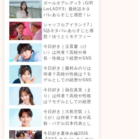
ガールオアレディ3（GIR
LorLADY3）最終話ネタ
バレあらすじと感想！レ
ディとガールどちらが結
シャッフルアイランド7｜
婚を考えた付き合いがで
5話ネタバレあらすじと感
きるのか？カップルは何
想！ゆうとくモテフィー
組誕生する？
バー！三角関係勃発でて
今日好き | 玉置慶（け
ったが暴走！？
い）は何者？高校や身
長・性格は？経歴やSNS
プロフィールまとめ！
今日好き | 藤村みのりは
何者？高校や性格は？モ
デルとしての経歴やSNS
プロフィールまとめ！
今日好き | 福住真里（ま
り）は何者？高校や性格
は？モデルとしての経歴
やSNSプロフィールまと
今日好き | 大島空凱（く
め！
うが）は何者？本名や高
校・パデル日本代表とし
ての経歴やSNSプロフィ
今日好き夏休み編2026
ールまとめ！