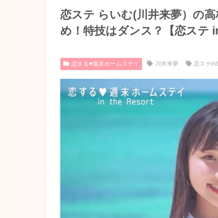
恋ステ らいむ(川井来夢）の高
め！特技はダンス？【恋ステ in th
恋する♥週末ホームステイ
川井来夢
恋ステinth