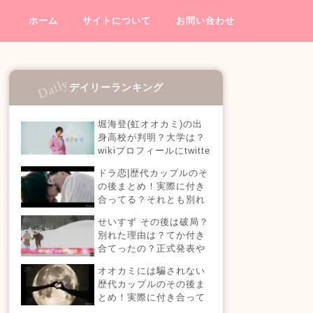
ホーム
サイトについて
お問い合わせ
デイリーランキング
堀海登(虹オオカミ)の出
身高校が判明？大学は？
wikiプロフィールにtwitte
rやインスタも！【虹とオ
ドラ恋|歴代カップルのそ
オカミには騙されない】
の後まとめ！実際に付き
合ってる？それとも別れ
た？今現在の活動は？
せいすず その後は破局？
【恋愛ドラマな恋がした
別れた理由は？てか付き
い】
合てったの？正式発表や
今現在を調査！
オオカミには騙されない
歴代カップルのその後ま
とめ！実際に付き合って
る？それとも別れた？今