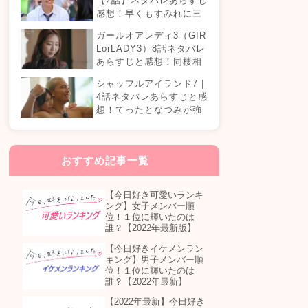
【2話】ネタバレあらすじ
感想！早くもすみれに三
角関係？安定したカップ
ガールオアレディ3（GIR
ルは生まれる？
LorLADY3）8話ネタバレ
あらすじと感想！同棲相
手が変わる？オダミユに
シャッフルアイランド7｜
気持ちの変化は…？
4話ネタバレあらすじと感
想！てったとなつみが強
制帰国？まさかの急接近
カップル誕生！？
おすすめ記事一覧
【今日好き可愛いランキ
ング】女子メンバー順
位！１位に輝いたのは
誰？【2022年最新版】
【今日好きイケメンラン
キング】男子メンバー順
位！１位に輝いたのは
誰？【2022年最新】
【2022年最新】今日好き