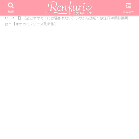
PR
ホーム
恋愛リアリティーショー
オオカミくんには騙されな
検索
メニュー
い
【恋とオオカミには騙されない】いつから放送？放送日や撮影期間
は？【オオカミシリーズ最新作】