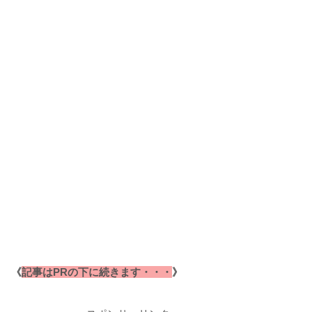
《
記事はPRの下に続きます・・・
》