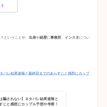
こ？
こ？ということや、
出身
や
経歴
に
事務所
、
インスタ
につい
タバレ結果速報と最終回までのあらすじと感想にカップ
は騙されない】ネタバレ結果速報と
すじと感想にカップル予想や考察！