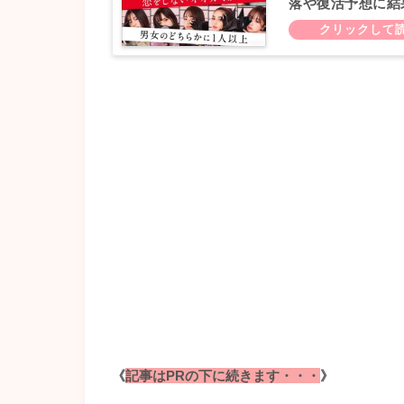
落や復活予想に結果
《
記事はPRの下に続きます・・・
》