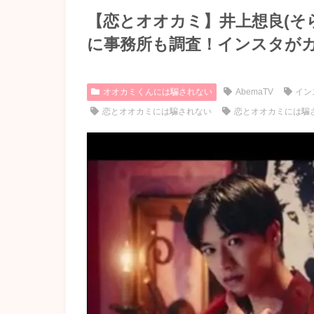
【恋とオオカミ】井上想良(そ
に事務所も調査！インスタが
オオカミくんには騙されない
AbemaTV
イン
恋とオオカミには騙されない
恋とオオカミには騙