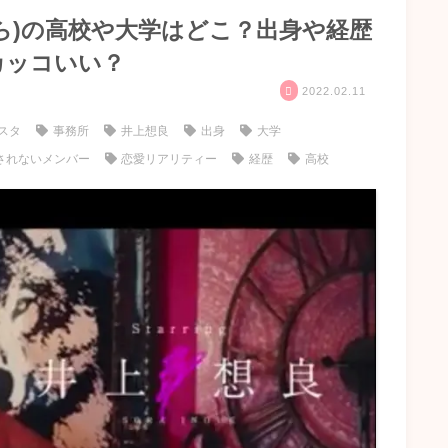
ら)の高校や大学はどこ？出身や経歴
カッコいい？
2022.02.11
スタ
事務所
井上想良
出身
大学
されないメンバー
恋愛リアリティー
経歴
高校