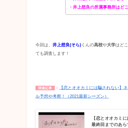
・井上想良の所属事務所はど
今回は、
井上想良(そら)
くんの
高校
や
大学
はど
ても調査します！
：
【恋とオオカミには騙されない】ネ
関連記事
ル予想や考察！（2021最新シーズン）
【恋とオオカミに
最終回までのあら