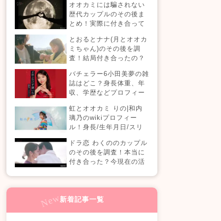
オオカミには騙されない
【恋愛ドラマな恋がした
歴代カップルのその後ま
い】
とめ！実際に付き合って
る？それとも別れた？今
とおるとナナ(月とオオカ
現在の活動は？
ミちゃん)のその後を調
査！結局付き合ったの？
今現在の活動も！
バチェラー6小田美夢の雑
誌はどこ？身長体重、年
収、学歴などプロフィー
ルまとめ！
虹とオオカミ りの|和内
璃乃のwikiプロフィー
ル！身長/生年月日/スリ
ーサイズも！
ドラ恋 わくののカップル
のその後を調査！本当に
付き合った？今現在の活
動も！【ドラ恋7】
新着記事一覧