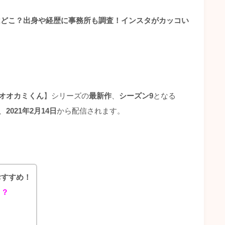
はどこ？出身や経歴に事務所も調査！インスタがカッコい
オオカミくん
】シリーズの
最新作
、
シーズン9
となる
で、
2021年2月14日
から配信されます。
おすすめ！
こ？
！