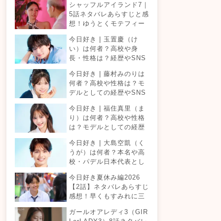
シャッフルアイランド7｜
5話ネタバレあらすじと感
想！ゆうとくモテフィー
バー！三角関係勃発でて
今日好き | 玉置慶（け
ったが暴走！？
い）は何者？高校や身
長・性格は？経歴やSNS
プロフィールまとめ！
今日好き | 藤村みのりは
何者？高校や性格は？モ
デルとしての経歴やSNS
プロフィールまとめ！
今日好き | 福住真里（ま
り）は何者？高校や性格
は？モデルとしての経歴
やSNSプロフィールまと
今日好き | 大島空凱（く
め！
うが）は何者？本名や高
校・パデル日本代表とし
ての経歴やSNSプロフィ
今日好き夏休み編2026
ールまとめ！
【2話】ネタバレあらすじ
感想！早くもすみれに三
角関係？安定したカップ
ガールオアレディ3（GIR
ルは生まれる？