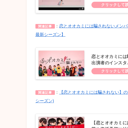
（2021最新シー
：
恋とオオカミには騙されないメンバー
関連記事
最新シーズン】
恋とオオカミには
出演者のインスタと
：
【恋とオオカミには騙されない】のオ
関連記事
シーズン)
【恋とオオカミに