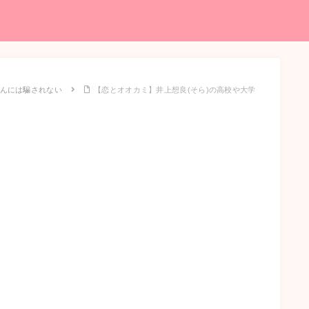
んには騙されない
【恋とオオカミ】井上想良(そら)の高校や大学