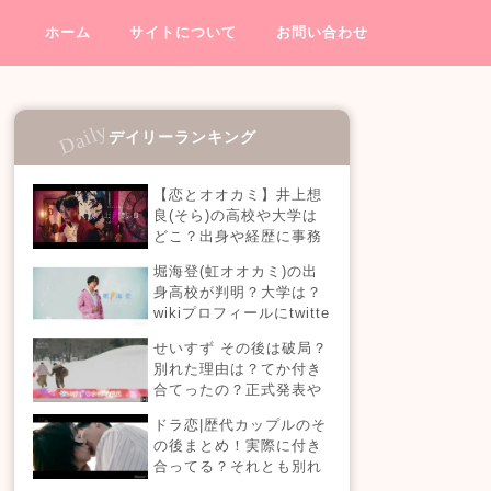
ホーム
サイトについて
お問い合わせ
デイリーランキング
【恋とオオカミ】井上想
良(そら)の高校や大学は
どこ？出身や経歴に事務
所も調査！インスタがカ
堀海登(虹オオカミ)の出
ッコいい？
身高校が判明？大学は？
wikiプロフィールにtwitte
rやインスタも！【虹とオ
せいすず その後は破局？
オカミには騙されない】
別れた理由は？てか付き
合てったの？正式発表や
今現在を調査！
ドラ恋|歴代カップルのそ
の後まとめ！実際に付き
合ってる？それとも別れ
た？今現在の活動は？