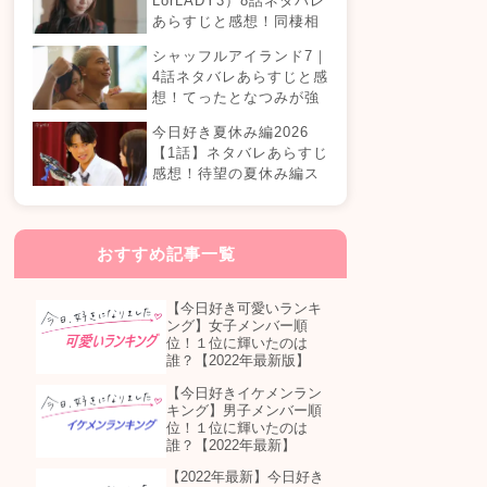
LorLADY3）8話ネタバレ
あらすじと感想！同棲相
手が変わる？オダミユに
シャッフルアイランド7｜
気持ちの変化は…？
4話ネタバレあらすじと感
想！てったとなつみが強
制帰国？まさかの急接近
今日好き夏休み編2026
カップル誕生！？
【1話】ネタバレあらすじ
感想！待望の夏休み編ス
タート！継続メンバーは
誰が参加する？
おすすめ記事一覧
【今日好き可愛いランキ
ング】女子メンバー順
位！１位に輝いたのは
誰？【2022年最新版】
【今日好きイケメンラン
キング】男子メンバー順
位！１位に輝いたのは
誰？【2022年最新】
【2022年最新】今日好き