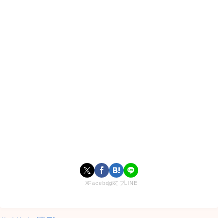
綱啓永(つな)のプロフィール！(身長/年齢/出身)
X
Facebook
はてブ
LINE