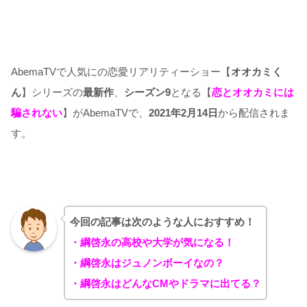
AbemaTVで人気にの恋愛リアリティーショー【
オオカミく
ん
】シリーズの
最新作
、
シーズン9
となる【
恋とオオカミには
騙されない
】がAbemaTVで、
2021年2月14日
から配信されま
す。
今回の記事は次のような人におすすめ！
・綱啓永の高校や大学が気になる！
・綱啓永はジュノンボーイなの？
・綱啓永はどんなCMやドラマに出てる？