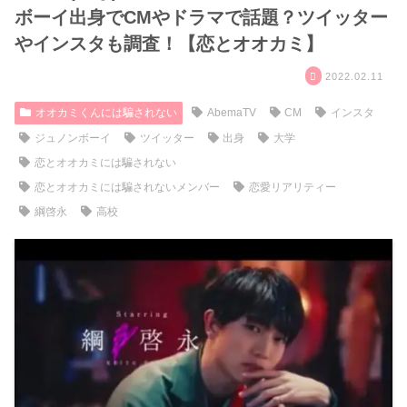
ボーイ出身でCMやドラマで話題？ツイッター
やインスタも調査！【恋とオオカミ】
2022.02.11
オオカミくんには騙されない
AbemaTV
CM
インスタ
ジュノンボーイ
ツイッター
出身
大学
恋とオオカミには騙されない
恋とオオカミには騙されないメンバー
恋愛リアリティー
綱啓永
高校