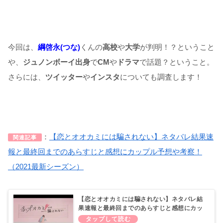
今回は、
綱啓永(つな)
くんの
高校
や
大学
が判明！？ということ
や、
ジュノンボーイ出身
で
CM
や
ドラマ
で話題？ということ。
さらには、
ツイッター
や
インスタ
についても調査します！
：
【恋とオオカミには騙されない】ネタバレ結果速
関連記事
報と最終回までのあらすじと感想にカップル予想や考察！
（2021最新シーズン）
【恋とオオカミには騙されない】ネタバレ結
果速報と最終回までのあらすじと感想にカッ
プル予想や考察！（2021最新シーズン）