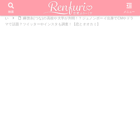
PR
ホーム
恋愛リアリティーショー
オオカミくんには騙されな
検索
メニュー
い
綱啓永(つな)の高校や大学が判明！？ジュノンボーイ出身でCMやドラ
マで話題？ツイッターやインスタも調査！【恋とオオカミ】