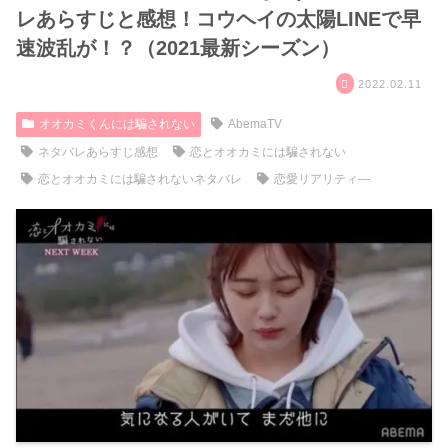
レあらすじと感想！コウヘイの太陽LINEで早
速波乱が！？（2021最新シーズン）
2022.02.11
オオカミくんには騙されない
AbemaTV
ネタバレあらすじ感想
恋とオオカミには騙されない
恋とオオカミには騙されないネタバレ
恋愛リアリティ―