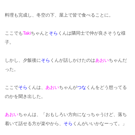
料理も完成し、冬空の下、屋上で皆で食べることに。
ここでも
Taki
ちゃんと
そら
くんは隣同士で仲が良さそうな様
子。
しかし、夕飯後に
そら
くんが話しかけたのは
あおい
ちゃんだ
った。
ここで
そら
くんは、
あおい
ちゃんが
つな
くんをどう想ってる
のかを聞き出した。
あおい
ちゃんは、「おもしろい方向になっちゃうけど、落ち
着いて話せる方が楽やから、
そら
くんがいいかなーって。」