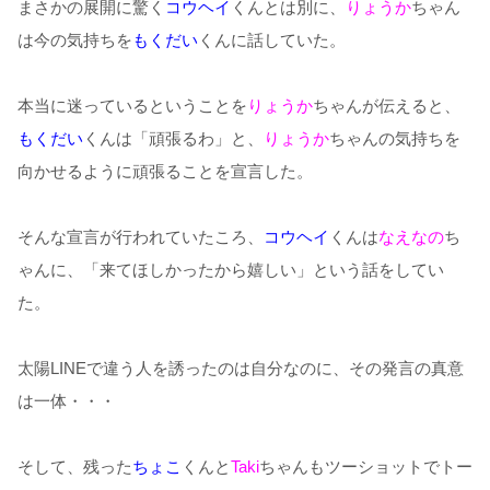
まさかの展開に驚く
コウヘイ
くんとは別に、
りょうか
ちゃん
は今の気持ちを
もくだい
くんに話していた。
本当に迷っているということを
りょうか
ちゃんが伝えると、
もくだい
くんは「頑張るわ」と、
りょうか
ちゃんの気持ちを
向かせるように頑張ることを宣言した。
そんな宣言が行われていたころ、
コウヘイ
くんは
なえなの
ち
ゃんに、「来てほしかったから嬉しい」という話をしてい
た。
太陽LINEで違う人を誘ったのは自分なのに、その発言の真意
は一体・・・
そして、残った
ちょこ
くんと
Taki
ちゃんもツーショットでトー