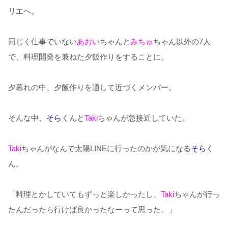
リエへ。
同じく仕事でいない
あおい
ちゃんと
みちゅ
ちゃん以外の7人
で、料理開発を兼ねた夕飯作りをすることに。
夕暮れの中、夕飯作りを通して近づくメンバー。
そんな中、
そら
くんと
Taki
ちゃんが急接近していた。
Taki
ちゃんがなんで太陽LINEに行ったのかが気になる
そら
く
ん。
「料理とかしていてもずっと楽しかったし、
Taki
ちゃんが行っ
たんだったら行けば良かったなーって思った。」