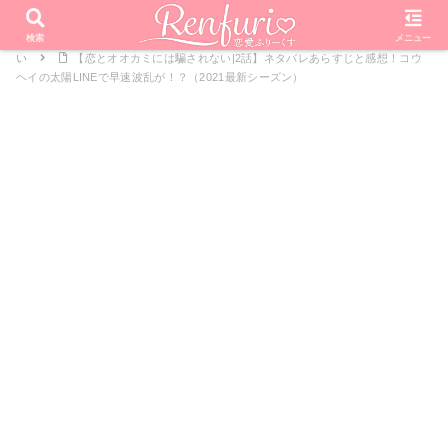
PR
ホーム
恋愛リアリティーショー
オオカミくんには騙されな
検索
メニュー
い
【恋とオオカミには騙されない|2話】ネタバレあらすじと感想！コウ
ヘイの太陽LINEで早速波乱が！？（2021最新シーズン）