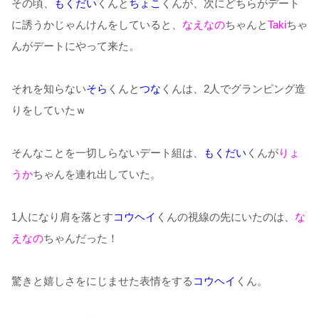
その頃、
もくだい
くんと
ちょこ
くんが、次にどちらがデート
に誘うかじゃんけんをしていると、
なえなの
ちゃんと
Taki
ちゃ
んがデートにやって来た。
それを知らない
そら
くんと
つな
くんは、2人でグランピング造
りをしていたｗ
そんなことを一切しらないデート組は、
もくだい
くんが
りょ
うか
ちゃんを連れ出していた。
1人になり肩を落とす
コウヘイ
くんの視線の先にいたのは、
な
えなの
ちゃんだった！
驚きと嬉しさをにじませた表情をする
コウヘイ
くん。