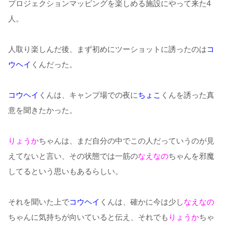
プロジェクションマッピングを楽しめる施設にやって来た4
人。
人取り楽しんだ後、まず初めにツーショットに誘ったのは
コ
ウヘイ
くんだった。
コウヘイ
くんは、キャンプ場での夜に
ちょこ
くんを誘った真
意を聞きたかった。
りょうか
ちゃんは、まだ自分の中でこの人だっていうのが見
えてないと言い、その状態では一筋の
なえなの
ちゃんを邪魔
してるという思いもあるらしい。
それを聞いた上で
コウヘイ
くんは、確かに今は少し
なえなの
ちゃんに気持ちが向いていると伝え、それでも
りょうか
ちゃ