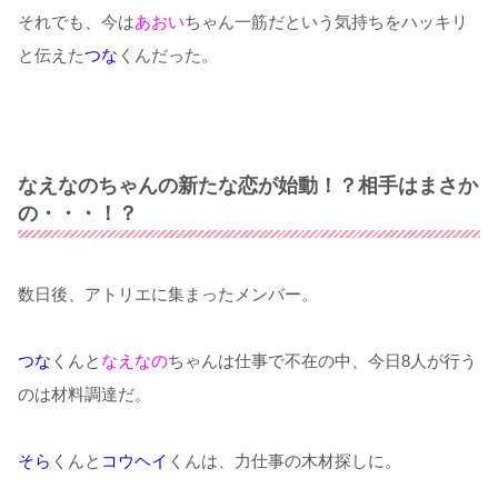
それでも、今は
あおい
ちゃん一筋だという気持ちをハッキリ
と伝えた
つな
くんだった。
なえなのちゃんの新たな恋が始動！？相手はまさか
の・・・！？
数日後、アトリエに集まったメンバー。
つな
くんと
なえなの
ちゃんは仕事で不在の中、今日8人が行う
のは材料調達だ。
そら
くんと
コウヘイ
くんは、力仕事の木材探しに。