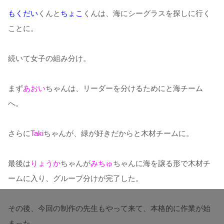
もくだい
くんと
ちょこ
くんは、海にシーグラスを探しに行く
ことに。
続いて女子の組み分け。
まず
あおい
ちゃんは、リーダーを分けるためにと海チーム
へ。
さらに
Taki
ちゃんが、緑が好きだからと木材チームに。
最後は
りょうか
ちゃんが
みちゅ
ちゃんに海を譲る形で木材チ
ームに入り、グループ分けが完了した。
その後、今回の制作の先生もやって来て、本格的に作業が始
まった。