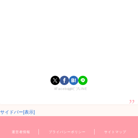
はいつで何ヶ月続いたの？
【
今日好きになりました
】通称【
今日好き
】の第48弾【
今日
好き沖縄編
】で成立した
ゆきの
（千葉雪乃）
ちゃんと
はる
（新井谷悠）
くんのはるゆきカップルが別れたというのは本
当なのでしょうか。
ゆきの
（千葉雪乃）
ちゃんと
はる（新井谷悠）
くんは、
2023
年1月5日に別れたことを報告しました。
X
Facebook
はてブ
LINE
記念日は2022年10月12日
で
交際期間
は
85日（2ヶ月24日）
で
のお別れとなりました。
サイドバー[表示]
ゆきの
（千葉雪乃）
ちゃんの報告
運営者情報
プライバシーポリシー
サイトマップ