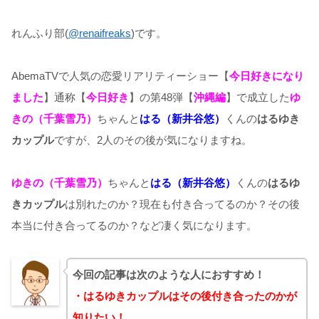
れんふり部(
@renaifreaks
)です。
AbemaTVで人気の恋愛リアリティーショー【
今日好きになり
ました
】通称【
今日好き
】の第48弾【
沖縄編
】で成立した
ゆ
きの
（千葉雪乃）
ちゃんと
はる（新井谷悠）
くんの
はるゆき
カップル
ですが、2人のその後が気になりますね。
ゆきの
（千葉雪乃）
ちゃんと
はる（新井谷悠）
くんの
はるゆ
き
カップル
は別れたのか？現在も付き合ってるのか？その後
本当に付き合ってるのか？など凄く気になります。
今回の記事は次のような人におすすめ！
・はるゆきカップルはその後付き合ったのかが
知りたい！