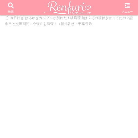
PR
ホーム
恋愛リアリティーショー
今日好きになりました
検索
メニュー
今日好き はるゆきカップルが別れた！破局理由は？その後付き合ってたの？記
念日と交際期間・今現在を調査！（新井谷悠・千葉雪乃）