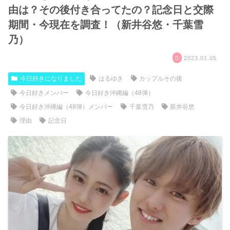
由は？その後付き合ってたの？記念日と交際
期間・今現在を調査！（新井谷悠・千葉雪
乃）
2023.01.05
今日好きになりました
はるゆき
カップルその後
今日好きメンバー
今日好き沖縄編（48弾）
今日好き沖縄編（48弾）メンバー
千葉雪乃
新井谷悠
理由
記念日