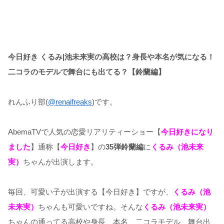
今日好き くるみ|池未来実の高校は？身長や本名が気になる！
二コラのモデルで舞台にも出てる？【鈴蘭編】
れんふり部(
@renaifreaks
)です。
AbemaTVで人気の恋愛リアリティーショー【
今日好きになり
ました
】通称【
今日好き
】の
35弾鈴蘭編
に
くるみ（池未来
実）
ちゃんが出演します。
毎回、可愛い子が出演する【今日好き】ですが、
くるみ（池
未来実）
ちゃんも可愛いですね。そんな
くるみ（池未来実）
ちゃんの通ってる高校や身長、本名、二コラモデル、舞台出