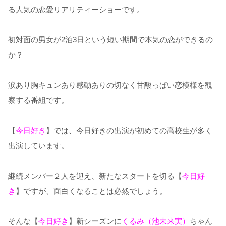
る人気の恋愛リアリティーショーです。
初対面の男女が2泊3日という短い期間で本気の恋ができるの
か？
涙あり胸キュンあり感動ありの切なく甘酸っぱい恋模様を観
察する番組です。
【
今日好き
】では、今日好きの出演が初めての高校生が多く
出演しています。
継続メンバー２人を迎え、新たなスタートを切る【
今日好
き
】ですが、面白くなることは必然でしょう。
そんな【
今日好き
】新シーズンに
くるみ（池未来実）
ちゃん