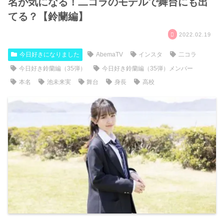
名が気になる！二コラのモデルで舞台にも出
てる？【鈴蘭編】
2022.02.19
今日好きになりました
AbemaTV
インスタ
二コラ
今日好き鈴蘭編（35弾）
今日好き鈴蘭編（35弾）メンバー
本名
池未来実
舞台
身長
高校