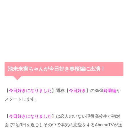
池未来実ちゃんが今日好き春桜編に出演！
【
今日好きになりました
】通称【
今日好き
】の35弾
鈴蘭編
が
スタートします。
【
今日好きになりました
】は恋人のいない現役高校生が初対
面で2泊3日を過ごしその中で本気の恋愛をするAbemaTVが送