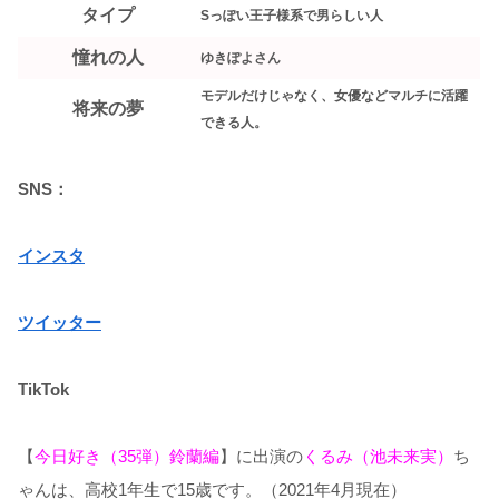
タイプ
Sっぽい王子様系で男らしい人
憧れの人
ゆきぽよさん
モデルだけじゃなく、女優などマルチに活躍
将来の夢
できる人。
SNS：
インスタ
ツイ
ッ
ター
TikTok
【
今日好き（35弾）鈴蘭編
】に出演の
くるみ（池未来実）
ち
ゃんは、高校1年生で15歳です。（2021年4月現在）