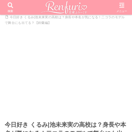
PR
ホーム
恋愛リアリティーショー
今日好きになりました
検索
メニュー
今日好き くるみ|池未来実の高校は？身長や本名が気になる！二コラのモデル
で舞台にも出てる？【鈴蘭編】
今日好き くるみ|池未来実の高校は？身長や本