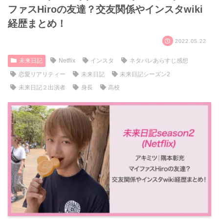
ファスHiroの友達？交友関係やインスタwiki
経歴まとめ！
2022.05.22
未来日記
Netflix
インスタ
ネタバレあらすじ感想
恋愛リアリティー
未来日記
未来日記シーズン2
未来日記２出演者
身長
高校