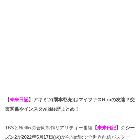
【
未来日記
】アキミツ(隅本彰充)はマイファスHiroの友達？交
友関係やインスタwiki経歴まとめ！
TBSとNetflixの合同制作リアリティー番組
【
未来日記
】
の
シー
ズン2
が
2022年5月17日(火)
からNetflixで全世界配信がスター