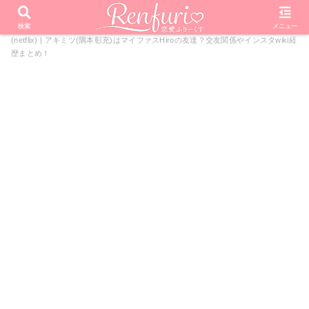
PR
ホーム
恋愛リアリティーショー
未来日記
未来日記
検索
メニュー
(netflix) | アキミツ(隅本彰充)はマイファスHiroの友達？交友関係やインスタwiki経
歴まとめ！