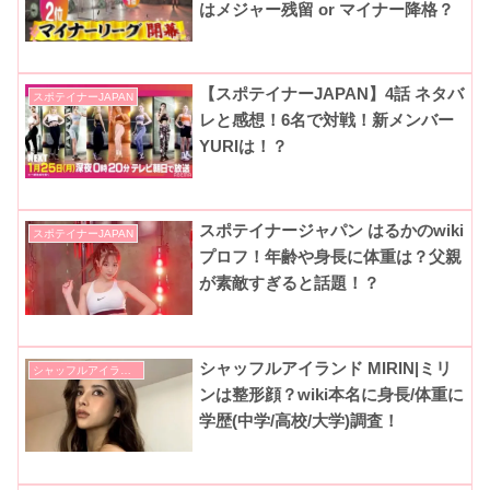
はメジャー残留 or マイナー降格？
【スポテイナーJAPAN】4話 ネタバ
スポテイナーJAPAN
レと感想！6名で対戦！新メンバー
YURIは！？
スポテイナージャパン はるかのwiki
スポテイナーJAPAN
プロフ！年齢や身長に体重は？父親
が素敵すぎると話題！？
シャッフルアイランド MIRIN|ミリ
シャッフルアイランド
ンは整形顔？wiki本名に身長/体重に
学歴(中学/高校/大学)調査！