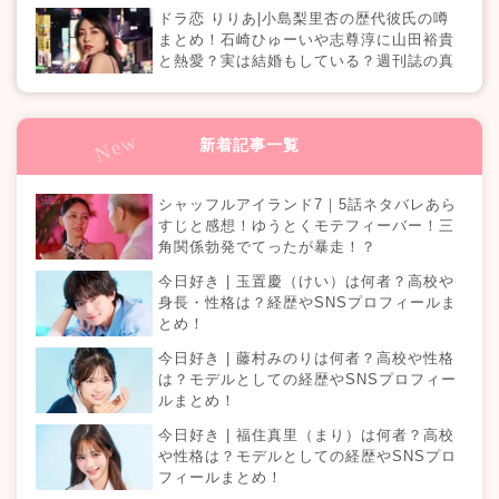
ドラ恋 りりあ|小島梨里杏の歴代彼氏の噂
まとめ！石崎ひゅーいや志尊淳に山田裕貴
と熱愛？実は結婚もしている？週刊誌の真
相は？『恋愛ドラマな恋がしたい in NEW
YORK』
新着記事一覧
シャッフルアイランド7｜5話ネタバレあら
すじと感想！ゆうとくモテフィーバー！三
角関係勃発でてったが暴走！？
今日好き | 玉置慶（けい）は何者？高校や
身長・性格は？経歴やSNSプロフィールま
とめ！
今日好き | 藤村みのりは何者？高校や性格
は？モデルとしての経歴やSNSプロフィー
ルまとめ！
今日好き | 福住真里（まり）は何者？高校
や性格は？モデルとしての経歴やSNSプロ
フィールまとめ！