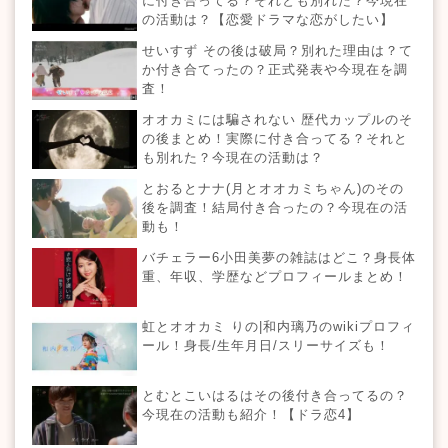
に付き合ってる？それとも別れた？今現在
の活動は？【恋愛ドラマな恋がしたい】
せいすず その後は破局？別れた理由は？て
か付き合てったの？正式発表や今現在を調
査！
オオカミには騙されない 歴代カップルのそ
の後まとめ！実際に付き合ってる？それと
も別れた？今現在の活動は？
とおるとナナ(月とオオカミちゃん)のその
後を調査！結局付き合ったの？今現在の活
動も！
バチェラー6小田美夢の雑誌はどこ？身長体
重、年収、学歴などプロフィールまとめ！
虹とオオカミ りの|和内璃乃のwikiプロフィ
ール！身長/生年月日/スリーサイズも！
とむとこいはるはその後付き合ってるの？
今現在の活動も紹介！【ドラ恋4】