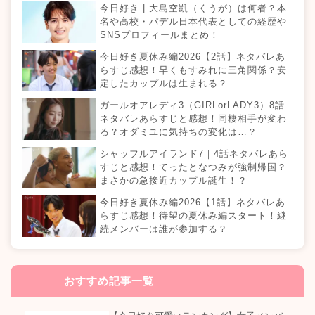
今日好き | 大島空凱（くうが）は何者？本
名や高校・パデル日本代表としての経歴や
SNSプロフィールまとめ！
今日好き夏休み編2026【2話】ネタバレあ
らすじ感想！早くもすみれに三角関係？安
定したカップルは生まれる？
ガールオアレディ3（GIRLorLADY3）8話
ネタバレあらすじと感想！同棲相手が変わ
る？オダミユに気持ちの変化は…？
シャッフルアイランド7｜4話ネタバレあら
すじと感想！てったとなつみが強制帰国？
まさかの急接近カップル誕生！？
今日好き夏休み編2026【1話】ネタバレあ
らすじ感想！待望の夏休み編スタート！継
続メンバーは誰が参加する？
おすすめ記事一覧