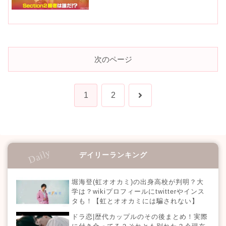
次のページ
次
1
2
へ
デイリーランキング
堀海登(虹オオカミ)の出身高校が判明？大
学は？wikiプロフィールにtwitterやインス
タも！【虹とオオカミには騙されない】
ドラ恋|歴代カップルのその後まとめ！実際