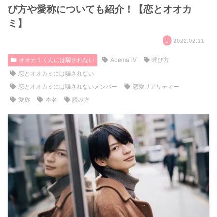
び方や愛称についても紹介！【恋とオオカ
ミ】
2022.02.11
オオカミくんには騙されない
AbemaTV
呼び方
恋とオオカミには騙されない
恋とオオカミには騙されないメンバー
恋愛リアリティー
愛称
本名
読み方