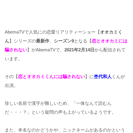
AbemaTVで人気にの恋愛リアリティーショー【
オオカミく
ん
】シリーズの
最新作
、
シーズン9
となる【
恋とオオカミには
騙されない
】がAbemaTVで、
2021年2月14日
から配信されて
います。
その【
恋とオオカミくんには騙されない
】に
杢代和人
くんが
出演。
珍しい名前で漢字が難しいため、「一体なんて読むん
だ・・・？」という疑問の声も上がっているようです。
また、本名なのかどうかや、ニックネームがあるのかという