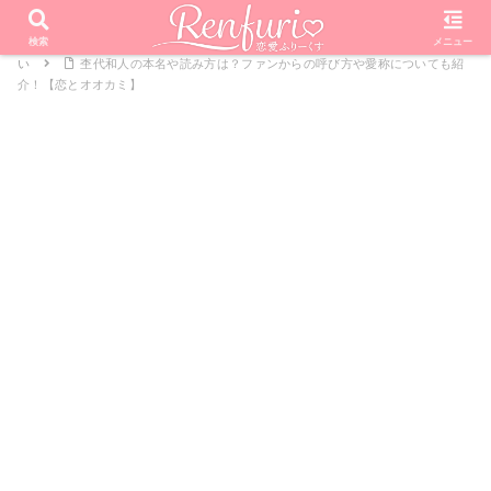
PR
ホーム
恋愛リアリティーショー
オオカミくんには騙されな
検索
メニュー
い
杢代和人の本名や読み方は？ファンからの呼び方や愛称についても紹
介！【恋とオオカミ】