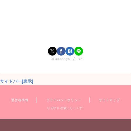
杢代和人
くんの名前は、ぱっと見でも「難しい！」となる漢
字が並んでいますよね(笑)
こちら、なんと読むのでしょうか？
この名前ですが、
杢代和人(もくだいかずと)
と読みます。
X
Facebook
はてブ
LINE
読み方を聞いても珍しいですよね。
サイドバー[表示]
かずと
という名前はまあまああるかと思いますが、
もくだい
という名字はかなり珍しいのではないでしょうか。
運営者情報
プライバシーポリシー
サイトマップ
© 2018 恋愛ふりーくす.
調べてみたところ、杢代姓の多くは東京に多く分布されてお
り、その他は神奈川県や北海道に見られるそうです。