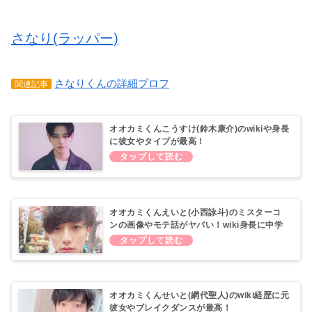
さなり(ラッパー)
さなりくんの詳細プロフ
関連記事
オオカミくんこうすけ(鈴木康介)のwikiや身長
に彼女やタイプが最高！
オオカミくんえいと(小西詠斗)のミスターコ
ンの画像やモテ話がヤバい！wiki身長に中学
高校や彼女も調査！
オオカミくんせいと(網代聖人)のwiki経歴に元
彼女やブレイクダンスが最高！