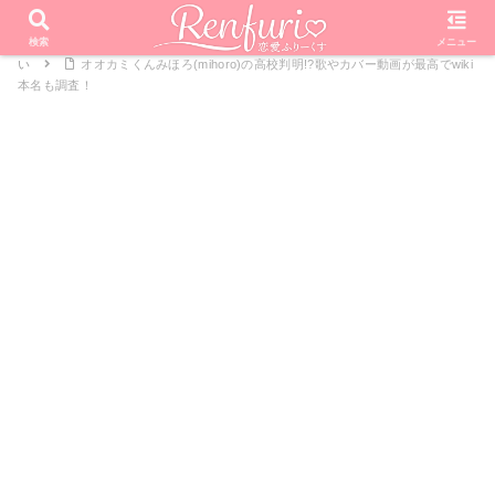
PR
ホーム
恋愛リアリティーショー
オオカミくんには騙されな
検索
メニュー
い
オオカミくんみほろ(mihoro)の高校判明!?歌やカバー動画が最高でwiki
本名も調査！