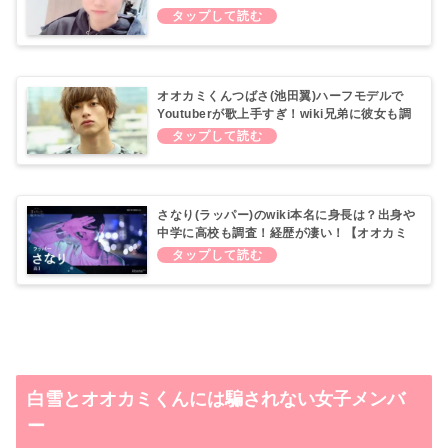
オオカミくんつばさ(池田翼)ハーフモデルで
Youtuberが歌上手すぎ！wiki兄弟に彼女も調
査！
さなり(ラッパー)のwiki本名に身長は？出身や
中学に高校も調査！経歴が凄い！【オオカミ
くん】
白雪とオオカミくんには騙されない女子メンバ
ー