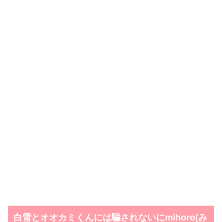
白雪とオオカミくんには騙されないにmihoro(み