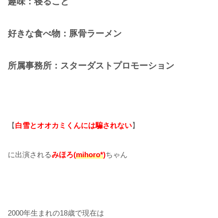
趣味：寝ること
好きな食べ物：豚骨ラーメン
所属事務所：スターダストプロモーション
【
白雪とオオカミくんには騙されない
】
に出演される
みほろ(
mihoro*
)
ちゃん
2000年生まれの18歳で現在は