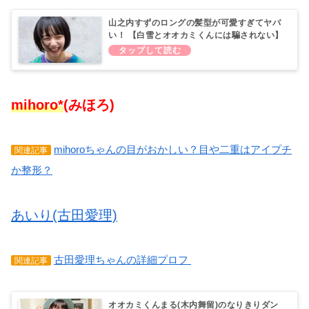
山之内すずのロングの髪型が可愛すぎてヤバ
い！ 【白雪とオオカミくんには騙されない】
mihoro*
(みほろ)
mihoroちゃんの目がおかしい？目や二重はアイプチ
関連記事
か整形？
あいり(古田愛理)
古田愛理ちゃんの詳細プロフ
関連記事
オオカミくんまる(木内舞留)のなりきりダン