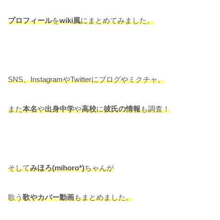
プロフィール
を
wiki風
にまとめてみました。
SNS、InstagramやTwitterにブログやミクチャ。
また
本名
や
出身中学
や
高校
に
彼氏の情報
も調査！
そして
みほろ(mihoro*)
ちゃんが
歌う
歌やカバー動画
もまとめました。