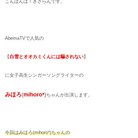
こんばんは！きさらんです。
AbemaTVで人気の
【
白雪とオオカミくんには騙されない
】
に女子高生シンガーソングライターの
みほろ
(
mihoro*
)
ちゃんが出演します。
今回はみほろ(mihoro*)ちゃんの