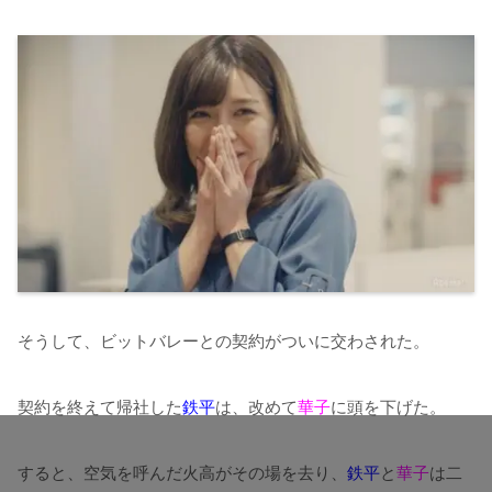
そうして、ビットバレーとの契約がついに交わされた。
契約を終えて帰社した
鉄平
は、改めて
華子
に頭を下げた。
すると、空気を呼んだ火高がその場を去り、
鉄平
と
華子
は二