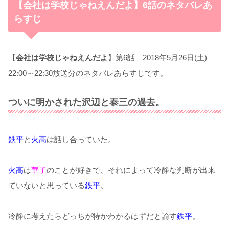
【会社は学校じゃねえんだよ】6話のネタバレあ
らすじ
【
会社は学校じゃねえんだよ
】第6話 2018年5月26日(土)
22:00～22:30放送分のネタバレあらすじです。
ついに明かされた沢辺と泰三の過去。
鉄平
と
火高
は話し合っていた。
火高
は
華子
のことが好きで、それによって冷静な判断が出来
ていないと思っている
鉄平
。
冷静に考えたらどっちが特かわかるはずだと諭す
鉄平
。