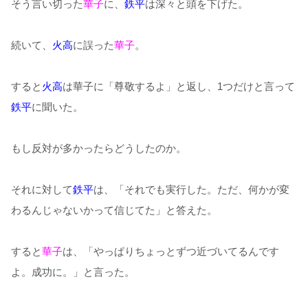
そう言い切った
華子
に、
鉄平
は深々と頭を下げた。
続いて、
火高
に誤った
華子
。
すると
火高
は華子に「尊敬するよ」と返し、1つだけと言って
鉄平
に聞いた。
もし反対が多かったらどうしたのか。
それに対して
鉄平
は、「それでも実行した。ただ、何かが変
わるんじゃないかって信じてた」と答えた。
すると
華子
は、「やっぱりちょっとずつ近づいてるんです
よ。成功に。」と言った。