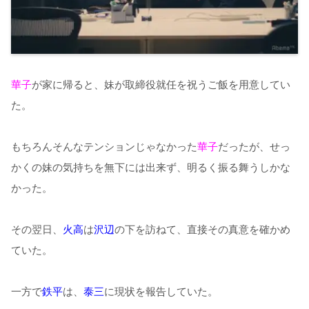
華子
が家に帰ると、妹が取締役就任を祝うご飯を用意してい
た。
もちろんそんなテンションじゃなかった
華子
だったが、せっ
かくの妹の気持ちを無下には出来ず、明るく振る舞うしかな
かった。
その翌日、
火高
は
沢辺
の下を訪ねて、直接その真意を確かめ
ていた。
一方で
鉄平
は、
泰三
に現状を報告していた。