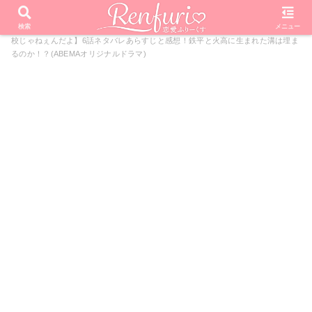
PR
ホーム
ドラマ
会社は学校じゃねえんだよ
【会社は学
検索
メニュー
校じゃねぇんだよ】6話ネタバレあらすじと感想！鉄平と火高に生まれた溝は埋ま
るのか！？(ABEMAオリジナルドラマ)