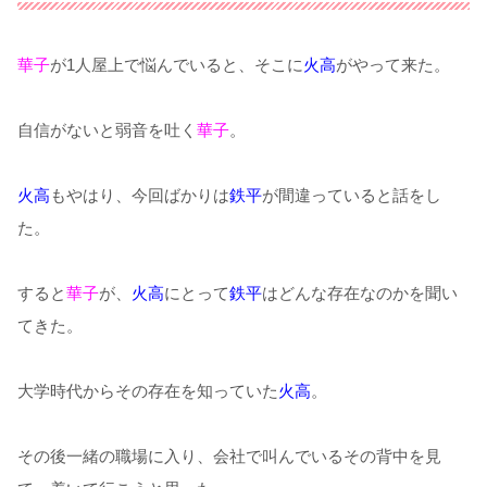
華子
が1人屋上で悩んでいると、そこに
火高
がやって来た。
自信がないと弱音を吐く
華子
。
火高
もやはり、今回ばかりは
鉄平
が間違っていると話をし
た。
すると
華子
が、
火高
にとって
鉄平
はどんな存在なのかを聞い
てきた。
大学時代からその存在を知っていた
火高
。
その後一緒の職場に入り、会社で叫んでいるその背中を見