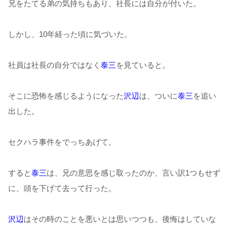
兄をたてる弟の気持ちもあり、社長には自分が付いた。
しかし、10年経った頃に気づいた。
社員は社長の自分ではなく
泰三
を見ていると。
そこに恐怖を感じるようになった
沢辺
は、ついに
泰三
を追い
出した。
セクハラ事件をでっちあげて。
すると
泰三
は、兄の意思を感じ取ったのか、言い訳1つもせず
に、頭を下げて去って行った。
沢辺
はその時のことを悪いとは思いつつも、後悔はしていな