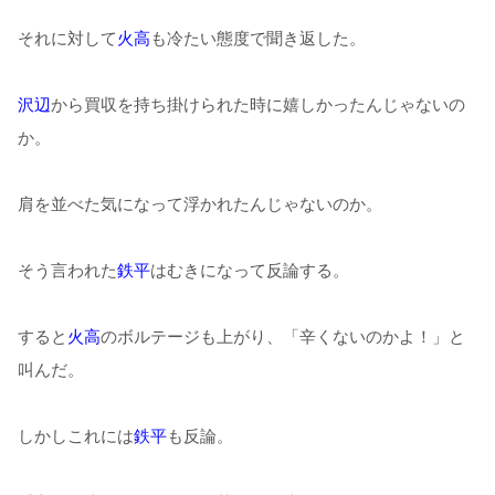
それに対して
火高
も冷たい態度で聞き返した。
沢辺
から買収を持ち掛けられた時に嬉しかったんじゃないの
か。
肩を並べた気になって浮かれたんじゃないのか。
そう言われた
鉄平
はむきになって反論する。
すると
火高
のボルテージも上がり、「辛くないのかよ！」と
叫んだ。
しかしこれには
鉄平
も反論。