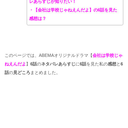
レあらすじが知りたい！
・【会
社は学校じゃねえんだよ】
の6話を見た
感想は？
このページでは、ABEMAオリジナルドラマ【
会社は学校じゃ
ねえんだよ
】
6話
の
ネタバレあらすじ
に
6話
を見た私の
感想
と
6
話
の
見どころ
まとめました。