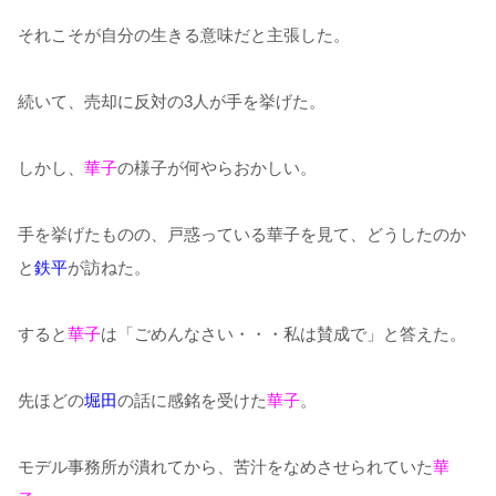
それこそが自分の生きる意味だと主張した。
続いて、売却に反対の3人が手を挙げた。
しかし、
華子
の様子が何やらおかしい。
手を挙げたものの、戸惑っている華子を見て、どうしたのか
と
鉄平
が訪ねた。
すると
華子
は「ごめんなさい・・・私は賛成で」と答えた。
先ほどの
堀田
の話に感銘を受けた
華子
。
モデル事務所が潰れてから、苦汁をなめさせられていた
華