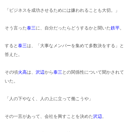
「ビジネスを成功させるためには嫌われることも大切。」
そう言った
泰三
に、自分だったらどうするかと聞いた
鉄平
。
すると
泰三
は、「大事なメンバーを集めて多数決をする」と
答えた。
その頃
火高
は、
沢辺
から
泰三
との関係性について聞かされて
いた。
「人の下やなく、人の上に立って働こうや」
その一言があって、会社を興すことを決めた
沢辺
。