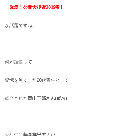
【
緊急！公開大捜索2019春
】
が話題ですね。
何が話題って
記憶を無くした20代青年として
紹介された
岡山三郎さん(仮名)
。
番組中に
藤森祥平アナ
が