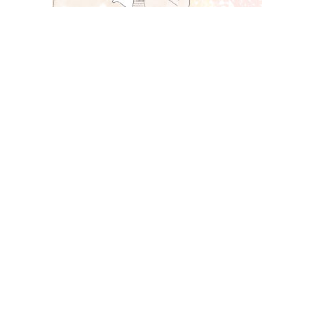
近藤義晴(岡山三郎)さんTwitter(ツイッター)
岡山三郎さん名義のTwitterです。
ID：@sab_okayama
山口県の周南警察署にて写真や指紋照合をしてもらい
ましたが、身元に繋がるような情報は出てきませんで