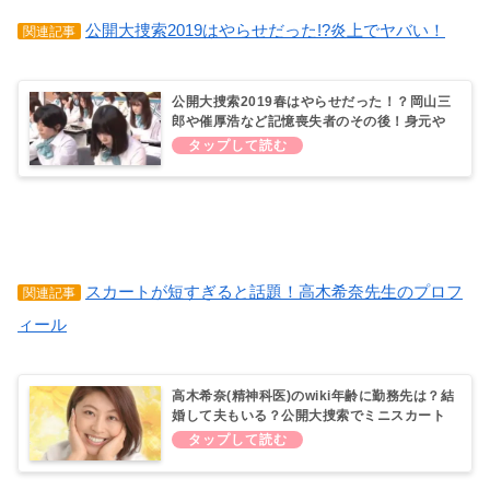
公開大捜索2019はやらせだった!?炎上でヤバい！
関連記事
公開大捜索2019春はやらせだった！？岡山三
郎や催厚浩など記憶喪失者のその後！身元や
解決して見つかった人は？
スカートが短すぎると話題！高木希奈先生のプロフ
関連記事
ィール
高木希奈(精神科医)のwiki年齢に勤務先は？結
婚して夫もいる？公開大捜索でミニスカート
が話題！