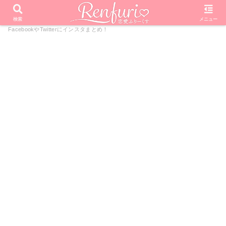
PR
ホーム
芸能・エンタメ
話題
近藤義晴(岡山三郎)の
検索
メニュー
FacebookやTwitterにインスタまとめ！