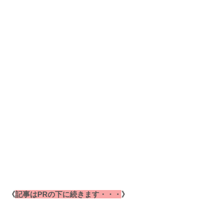
《
記事はPRの下に続きます・・・
》