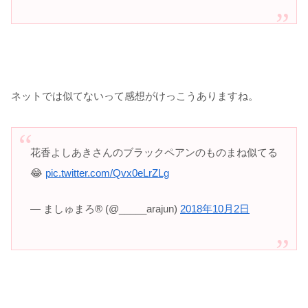
ネットでは似てないって感想がけっこうありますね。
花香よしあきさんのブラックペアンのものまね似てる
😂
pic.twitter.com/Qvx0eLrZLg
— ましゅまろ® (@_____arajun)
2018年10月2日