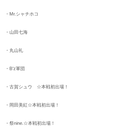
・Mr.シャチホコ
・山田七海
・丸山礼
・B’z軍団
・古賀シュウ ☆本戦初出場！
・岡田美紅☆本戦初出場！
・祭nine.☆本戦初出場！