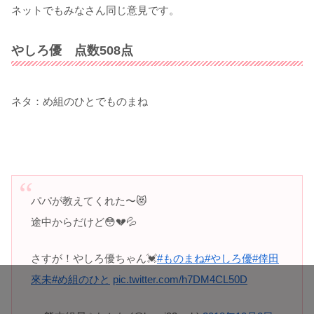
ネットでもみなさん同じ意見です。
やしろ優 点数508点
ネタ：め組のひとでものまね
パパが教えてくれた〜😻
途中からだけど😳💔💦
さすが！やしろ優ちゃん💓
#ものまね
#やしろ優
#倖田
來未
#め組のひと
pic.twitter.com/h7DM4CL50D