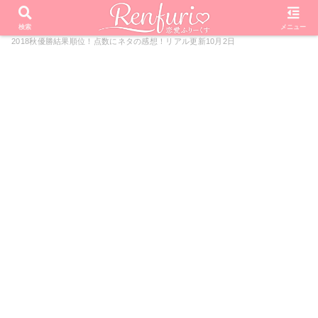
PR
ホーム
芸能・エンタメ
話題
ものまねグランプリ
検索
メニュー
2018秋優勝結果順位！点数にネタの感想！リアル更新10月2日