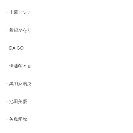
・土屋アンナ
・眞鍋かをり
・DAIGO
・伊藤萌々香
・黒羽麻璃央
・池田美優
・矢島愛弥