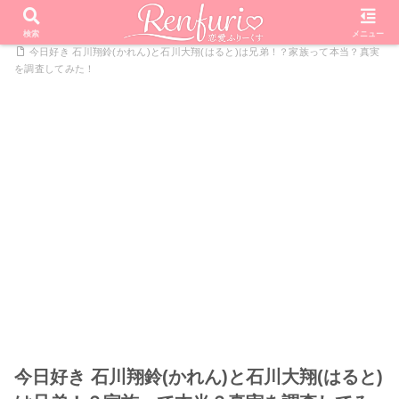
PR
ホーム
恋愛リアリティーショー
今日好きになりました
検索
メニュー
今日好き 石川翔鈴(かれん)と石川大翔(はると)は兄弟！？家族って本当？真実
を調査してみた！
今日好き 石川翔鈴(かれん)と石川大翔(はると)