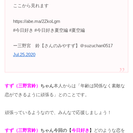
ここから見れます
https://abe.ma/2ZkoLgm
#今日好き #今日好き夏空編 #夏空編
ー三野宮 鈴【さんのみやすず】＠suzuchan0517
Jul.25.2020
すず（三野宮鈴）
ちゃん
本人からは「年齢は関係なく素敵な
恋ができるように頑張る」とのことです。
頑張っているようなので、みんなで応援しましょう！
すず（三野宮鈴）
ちゃん今回の【
今日好き
】
どのような恋を