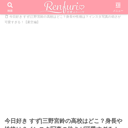
PR
ホーム
恋愛リアリティーショー
今日好きになりました
検索
メニュー
今日好き すず|三野宮鈴の高校はどこ？身長や性格は？インスタ写真の幼さが
可愛すぎる！【夏空編】
今日好き すず|三野宮鈴の高校はどこ？身長や