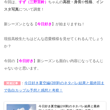
今回は、
すず（三野宮鈴）
ちゃんの
高校・身長
や
性格
、
イン
スタ写真
について調査！
新シーズンとなる【
今日好き
】が始まりますね！
現役高校生たちはどんな恋愛模様を見せてくれるんでしょう
か？
今回の【
今日好き
】新シーズンも面白い内容になってるんじ
ゃないかと思います。
：
今日好き夏空編(28弾)のネタバレ結果と最終回ま
関連記事
で告白カップル予想と感想と考察！
今日好き夏空編(28弾)のネタバレ結果と最終