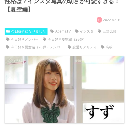
性格は？インスタ写真の幼さが可愛すぎる！
【夏空編】
2022.02.19
今日好きになりました
AbemaTV
インスタ
三野宮鈴
今日好きメンバー
今日好き夏空編（28弾）
今日好き夏空編（28弾）メンバー
恋愛リアリティ
高校