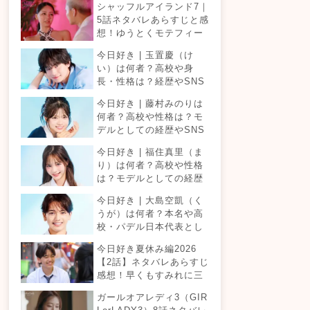
シャッフルアイランド7｜
5話ネタバレあらすじと感
想！ゆうとくモテフィー
バー！三角関係勃発でて
今日好き | 玉置慶（け
ったが暴走！？
い）は何者？高校や身
長・性格は？経歴やSNS
プロフィールまとめ！
今日好き | 藤村みのりは
何者？高校や性格は？モ
デルとしての経歴やSNS
プロフィールまとめ！
今日好き | 福住真里（ま
り）は何者？高校や性格
は？モデルとしての経歴
やSNSプロフィールまと
今日好き | 大島空凱（く
め！
うが）は何者？本名や高
校・パデル日本代表とし
ての経歴やSNSプロフィ
今日好き夏休み編2026
ールまとめ！
【2話】ネタバレあらすじ
感想！早くもすみれに三
角関係？安定したカップ
ガールオアレディ3（GIR
ルは生まれる？