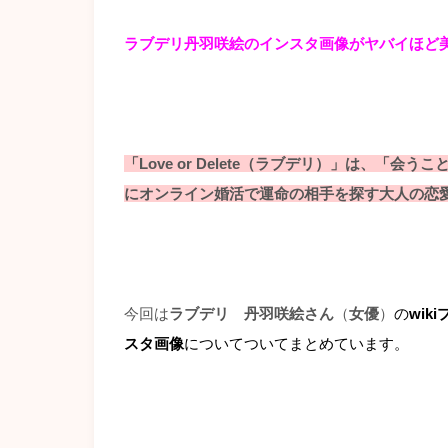
ラブデリ丹羽咲絵のインスタ画像がヤバイほど
「Love or Delete（ラブデリ）」は、「
にオンライン婚活で運命の相手を探す大人の恋
今回は
ラブデリ 丹羽咲絵さん
（
女優
）
の
wiki
スタ画像
についてついてまとめています。