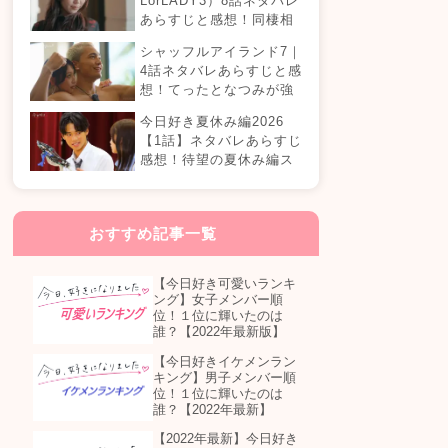
LorLADY3）8話ネタバレ
あらすじと感想！同棲相
手が変わる？オダミユに
シャッフルアイランド7｜
気持ちの変化は…？
4話ネタバレあらすじと感
想！てったとなつみが強
制帰国？まさかの急接近
今日好き夏休み編2026
カップル誕生！？
【1話】ネタバレあらすじ
感想！待望の夏休み編ス
タート！継続メンバーは
誰が参加する？
おすすめ記事一覧
【今日好き可愛いランキ
ング】女子メンバー順
位！１位に輝いたのは
誰？【2022年最新版】
【今日好きイケメンラン
キング】男子メンバー順
位！１位に輝いたのは
誰？【2022年最新】
【2022年最新】今日好き