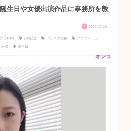
歴！誕生日や女優出演作品に事務所を教
！
2022.01.29
or Delete
wiki経歴
インスタ画像
プロフィール
女優
誕生日