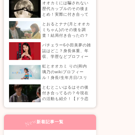
オオカミには騙されない
歴代カップルのその後ま
とめ！実際に付き合って
る？それとも別れた？今
とおるとナナ(月とオオカ
現在の活動は？
ミちゃん)のその後を調
査！結局付き合ったの？
今現在の活動も！
バチェラー6小田美夢の雑
誌はどこ？身長体重、年
収、学歴などプロフィー
ルまとめ！
虹とオオカミ りの|和内
璃乃のwikiプロフィー
ル！身長/生年月日/スリ
ーサイズも！
とむとこいはるはその後
付き合ってるの？今現在
の活動も紹介！【ドラ恋
4】
新着記事一覧