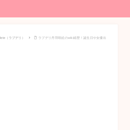
 Delete（ラブデリ）
ラブデリ丹羽咲絵のwiki経歴！誕生日や女優出