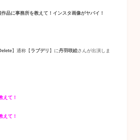
出演作品に事務所を教えて！インスタ画像がヤバイ！
Delete
】通称【
ラブデリ
】に
丹羽咲絵
さんが出演しま
を教えて！
教えて！