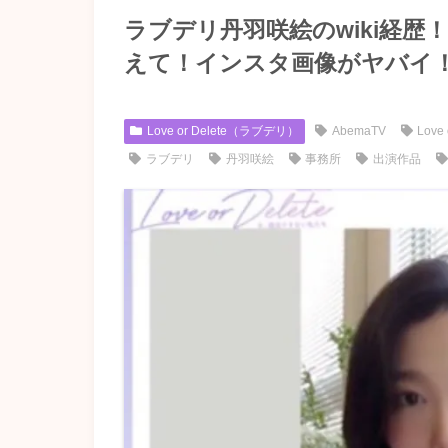
ラブデリ丹羽咲絵のwiki経
えて！インスタ画像がヤバイ
Love or Delete（ラブデリ）
AbemaTV
Love 
ラブデリ
丹羽咲絵
事務所
出演作品