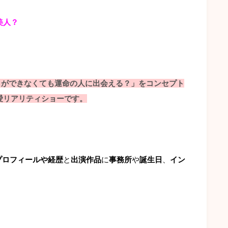
美人？
会うことができなくても運命の人に出会える？」をコンセプト
愛リアリティショーです。
プロフィールや経歴
と
出演作品
に
事務所
や
誕生日
、
イン