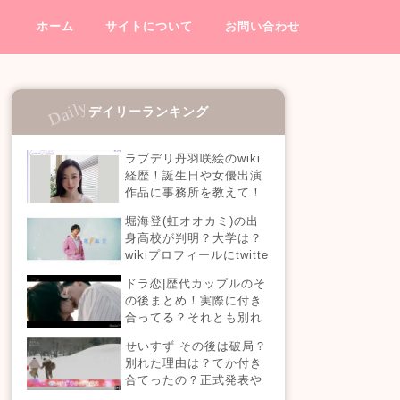
ホーム
サイトについて
お問い合わせ
デイリーランキング
ラブデリ丹羽咲絵のwiki
経歴！誕生日や女優出演
作品に事務所を教えて！
インスタ画像がヤバイ！
堀海登(虹オオカミ)の出
身高校が判明？大学は？
wikiプロフィールにtwitte
rやインスタも！【虹とオ
ドラ恋|歴代カップルのそ
オカミには騙されない】
の後まとめ！実際に付き
合ってる？それとも別れ
た？今現在の活動は？
せいすず その後は破局？
【恋愛ドラマな恋がした
別れた理由は？てか付き
い】
合てったの？正式発表や
今現在を調査！