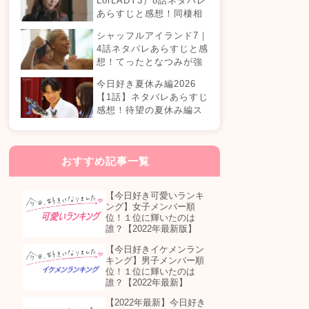
LorLADY3）8話ネタバレ
あらすじと感想！同棲相
手が変わる？オダミユに
シャッフルアイランド7｜
気持ちの変化は…？
4話ネタバレあらすじと感
想！てったとなつみが強
制帰国？まさかの急接近
今日好き夏休み編2026
カップル誕生！？
【1話】ネタバレあらすじ
感想！待望の夏休み編ス
タート！継続メンバーは
誰が参加する？
おすすめ記事一覧
【今日好き可愛いランキ
ング】女子メンバー順
位！１位に輝いたのは
誰？【2022年最新版】
【今日好きイケメンラン
キング】男子メンバー順
位！１位に輝いたのは
誰？【2022年最新】
【2022年最新】今日好き