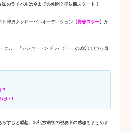
今回のライバルは今までの仲間？準決勝スタート！
規模の日韓男女グローバルオーディション【
青春スター
】が
ボーカル」「シンガーソングライター」の3派で頂点を目
！
は？
りたい！
あらすじと感想、10話放送後の視聴者の感想
をまとめま