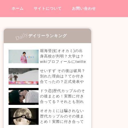
ホーム
サイトについて
お問い合わせ
デイリーランキング
堀海登(虹オオカミ)の出
身高校が判明？大学は？
wikiプロフィールにtwitte
rやインスタも！【虹とオ
せいすず その後は破局？
オカミには騙されない】
別れた理由は？てか付き
合てったの？正式発表や
今現在を調査！
ドラ恋|歴代カップルのそ
の後まとめ！実際に付き
合ってる？それとも別れ
た？今現在の活動は？
オオカミには騙されない
【恋愛ドラマな恋がした
歴代カップルのその後ま
い】
とめ！実際に付き合って
る？それとも別れた？今