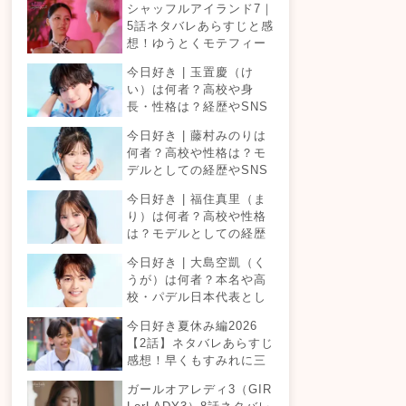
シャッフルアイランド7｜
5話ネタバレあらすじと感
想！ゆうとくモテフィー
バー！三角関係勃発でて
今日好き | 玉置慶（け
ったが暴走！？
い）は何者？高校や身
長・性格は？経歴やSNS
プロフィールまとめ！
今日好き | 藤村みのりは
何者？高校や性格は？モ
デルとしての経歴やSNS
プロフィールまとめ！
今日好き | 福住真里（ま
り）は何者？高校や性格
は？モデルとしての経歴
やSNSプロフィールまと
今日好き | 大島空凱（く
め！
うが）は何者？本名や高
校・パデル日本代表とし
ての経歴やSNSプロフィ
今日好き夏休み編2026
ールまとめ！
【2話】ネタバレあらすじ
感想！早くもすみれに三
角関係？安定したカップ
ガールオアレディ3（GIR
ルは生まれる？