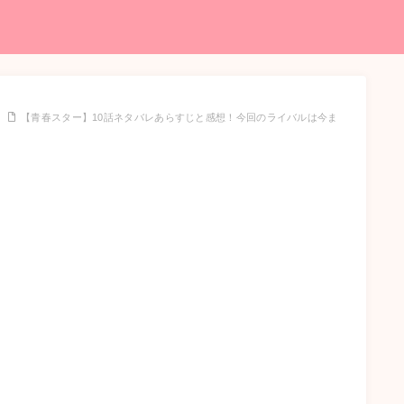
【青春スター】10話ネタバレあらすじと感想！今回のライバルは今ま