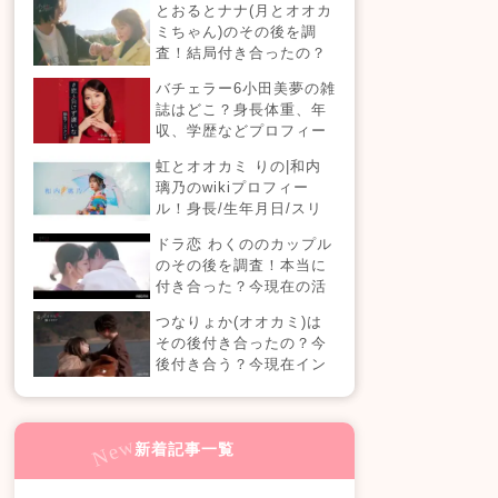
とおるとナナ(月とオオカ
現在の活動は？
ミちゃん)のその後を調
査！結局付き合ったの？
今現在の活動も！
バチェラー6小田美夢の雑
誌はどこ？身長体重、年
収、学歴などプロフィー
ルまとめ！
虹とオオカミ りの|和内
璃乃のwikiプロフィー
ル！身長/生年月日/スリ
ーサイズも！
ドラ恋 わくののカップル
のその後を調査！本当に
付き合った？今現在の活
動も！【ドラ恋7】
つなりょか(オオカミ)は
その後付き合ったの？今
後付き合う？今現在イン
スタライブでラブラブ？
新着記事一覧