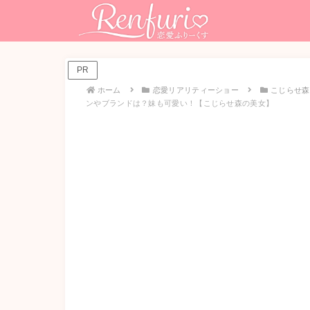
PR
ホーム
恋愛リアリティーショー
こじらせ森
ンやブランドは？妹も可愛い！【こじらせ森の美女】