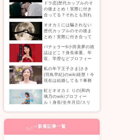
ドラ恋|歴代カップルのそ
の後まとめ！実際に付き
合ってる？それとも別れ
た？今現在の活動は？
オオカミには騙されない
【恋愛ドラマな恋がした
歴代カップルのその後ま
い】
とめ！実際に付き合って
る？それとも別れた？今
バチェラー6小田美夢の雑
現在の活動は？
誌はどこ？身長体重、年
収、学歴などプロフィー
ルまとめ！
私の年下王子さま|さき
(羽鳥早紀)のwiki経歴！今
現在は結婚してる？事務
所はどこ？(100人の王子
虹とオオカミ りの|和内
編)
璃乃のwikiプロフィー
ル！身長/生年月日/スリ
ーサイズも！
新着記事一覧