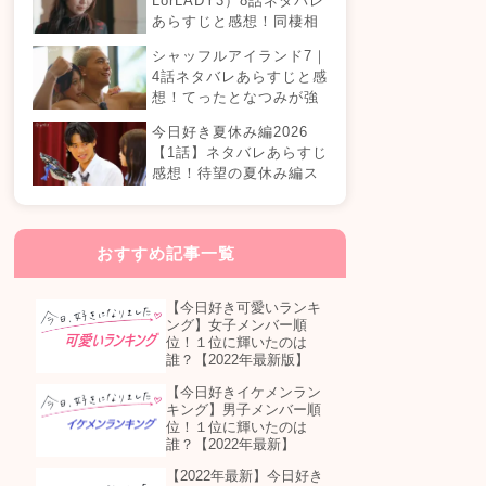
LorLADY3）8話ネタバレ
あらすじと感想！同棲相
手が変わる？オダミユに
シャッフルアイランド7｜
気持ちの変化は…？
4話ネタバレあらすじと感
想！てったとなつみが強
制帰国？まさかの急接近
今日好き夏休み編2026
カップル誕生！？
【1話】ネタバレあらすじ
感想！待望の夏休み編ス
タート！継続メンバーは
誰が参加する？
おすすめ記事一覧
【今日好き可愛いランキ
ング】女子メンバー順
位！１位に輝いたのは
誰？【2022年最新版】
【今日好きイケメンラン
キング】男子メンバー順
位！１位に輝いたのは
誰？【2022年最新】
【2022年最新】今日好き