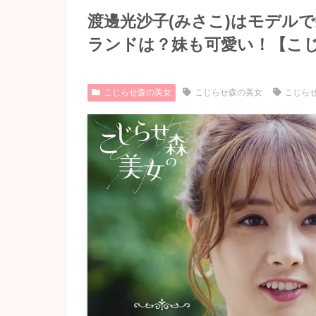
渡邊光沙子(みさこ)はモデル
ランドは？妹も可愛い！【こ
こじらせ森の美女
こじらせ森の美女
こじら