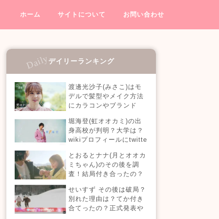
ホーム
サイトについて
お問い合わせ
デイリーランキング
渡邊光沙子(みさこ)はモ
デルで髪型やメイク方法
にカラコンやブランド
は？妹も可愛い！【こじ
堀海登(虹オオカミ)の出
らせ森の美女】
身高校が判明？大学は？
wikiプロフィールにtwitte
rやインスタも！【虹とオ
とおるとナナ(月とオオカ
オカミには騙されない】
ミちゃん)のその後を調
査！結局付き合ったの？
今現在の活動も！
せいすず その後は破局？
別れた理由は？てか付き
合てったの？正式発表や
今現在を調査！