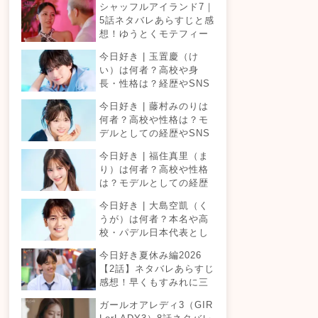
シャッフルアイランド7｜
5話ネタバレあらすじと感
想！ゆうとくモテフィー
バー！三角関係勃発でて
今日好き | 玉置慶（け
ったが暴走！？
い）は何者？高校や身
長・性格は？経歴やSNS
プロフィールまとめ！
今日好き | 藤村みのりは
何者？高校や性格は？モ
デルとしての経歴やSNS
プロフィールまとめ！
今日好き | 福住真里（ま
り）は何者？高校や性格
は？モデルとしての経歴
やSNSプロフィールまと
今日好き | 大島空凱（く
め！
うが）は何者？本名や高
校・パデル日本代表とし
ての経歴やSNSプロフィ
今日好き夏休み編2026
ールまとめ！
【2話】ネタバレあらすじ
感想！早くもすみれに三
角関係？安定したカップ
ガールオアレディ3（GIR
ルは生まれる？