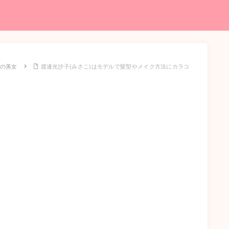
の美女
渡邊光沙子(みさこ)はモデルで髪型やメイク方法にカラコ