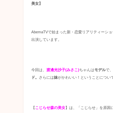
美女】
AbemaTVで始まった新・恋愛リアリティーショ
出演しています。
今回は、
渡邊光沙子(みさこ)
ちゃんは
モデル
で
ド
。
さらには
妹
がかわいい！ということについ
【
こじらせ森の美女
】は、「こじらせ」を原因