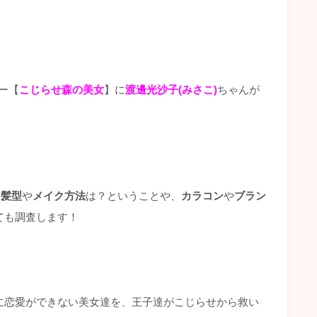
ー【
こじらせ森の美女
】に
渡邊光沙子(みさこ)
ちゃんが
、
髪型
や
メイク方法
は？ということや、
カラコン
や
ブラン
ても調査します！
に恋愛ができない美女達を、王子達がこじらせから救い