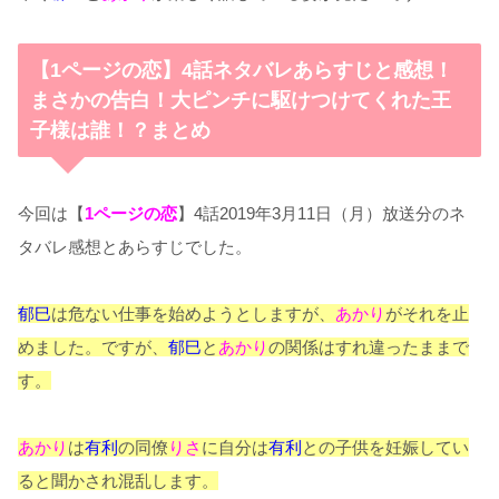
【1ページの恋】4話ネタバレあらすじと感想！
まさかの告白！大ピンチに駆けつけてくれた王
子様は誰！？まとめ
今回は【
1ページの恋
】4話2019年3月11日（月）放送分のネ
タバレ感想とあらすじでした。
郁巳
は危ない仕事を始めようとしますが、
あかり
がそれを止
めました。ですが、
郁巳
と
あかり
の関係はすれ違ったままで
す。
あかり
は
有利
の同僚
りさ
に自分は
有利
との子供を妊娠してい
ると聞かされ混乱します。