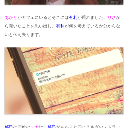
あかり
がカフェにいるとそこには
有利
が現れました。
りさ
か
ら聞いたことを思い出し、
有利
が何を考えているか分からな
いと伝え去ります。
郁巳
の同僚の
ミナ
は、
郁巳
があかりと同じうさぎのストラッ