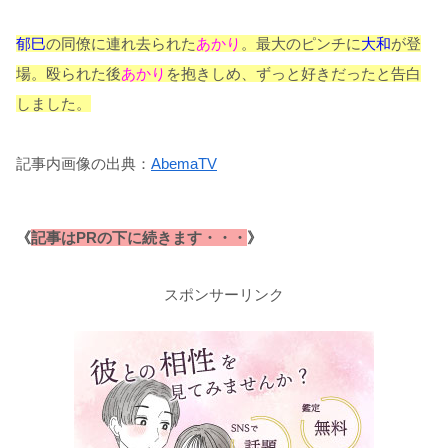
郁巳
の同僚に連れ去られた
あかり
。最大のピンチに
大和
が登
場。殴られた後
あかり
を抱きしめ、ずっと好きだったと告白
しました。
記事内画像の出典：
AbemaTV
《
記事はPRの下に続きます・・・
》
スポンサーリンク