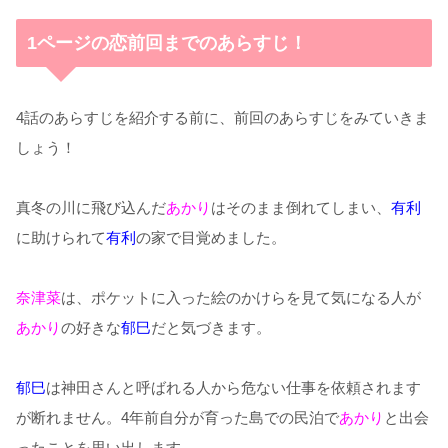
1ページの恋前回までのあらすじ！
4話のあらすじを紹介する前に、前回のあらすじをみていきま
しょう！
真冬の川に飛び込んだ
あかり
はそのまま倒れてしまい、
有利
に助けられて
有利
の家で目覚めました。
奈津菜
は、ポケットに入った絵のかけらを見て気になる人が
あかり
の好きな
郁巳
だと気づきます。
郁巳
は神田さんと呼ばれる人から危ない仕事を依頼されます
が断れません。4年前自分が育った島での民泊で
あかり
と出会
ったことを思い出します。