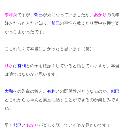
奈津菜
ですが、
郁巳
が気になっていましたが、
あかり
の長年
好きだった人だと知り、
郁巳
の事情を教えたり背中を押す姿
かっこよかったです。
こじれなくて本当によかったと思います（笑）
りさ
は
有利
との子を妊娠？していると話していますが、本当
は嘘ではないかと思います。
大和
への告白の答え、
有利
との関係性がどうなるのか、
郁巳
とこれからちゃんと素直に話すことができるのか楽しみです
ね！
早く
郁巳
と
あかり
が楽しく話している姿が見たいです！