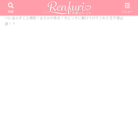
PR
ホーム
ドラマ
1ページの恋
【1ページの恋】4話ネタ
検索
メニュー
バレあらすじと感想！まさかの告白！大ピンチに駆けつけてくれた王子様は
誰！？