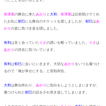
奈津菜
の舞台に来た
あかり
と
大和
。
奈津菜
は以前助けでくれ
たお礼に
郁巳
にも舞台のチケットを渡しましたが、
郁巳
は
あ
かり
の姿に気づき姿を隠しました。
有利
は良く会っていた
りさ
の誘いを断っていました。
りさ
は
あかり
の存在に気づいています。
有利
は
郁巳
に会いにいきます。大切な
あかり
をいつも傷つけ
るので「俺が幸せにする」と宣戦布告。
大和
は舞台終わり、
あかり
に告白をしようとしまいますが、
傷つけられた
郁巳
の話をされ突き放してしまいます。