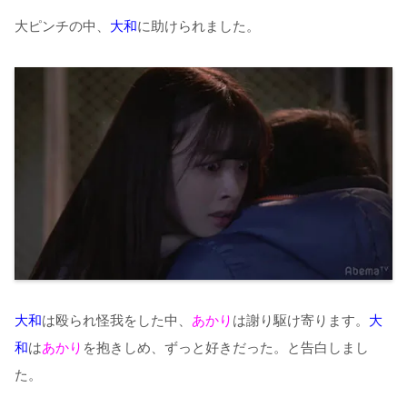
大ピンチの中、
大和
に助けられました。
大和
は殴られ怪我をした中、
あかり
は謝り駆け寄ります。
大
和
は
あかり
を抱きしめ、ずっと好きだった。と告白しまし
た。