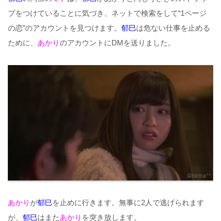
プをつけていることに気づき、ネットで検索をして“1ページ
の恋”のアカウントを見つけます。
郁巳
は危ない仕事を止める
ために、
あかり
のアカウントにDMを送りました。
あかり
が
郁巳
を止めに行きます。無事に2人で逃げられます
が、
郁巳
はまた
あかり
を突き放します。